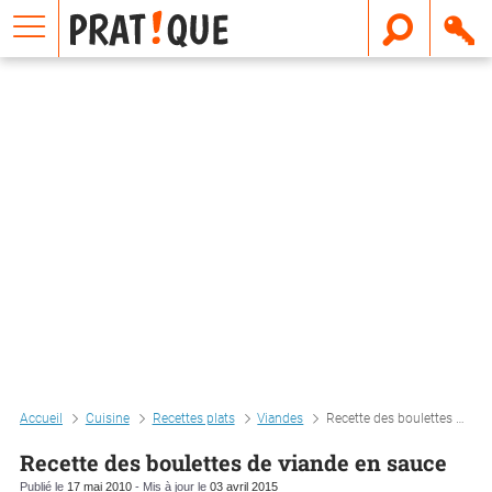
E
m
a
i
l
Accueil
Cuisine
Recettes plats
Viandes
Recette des boulettes de viande en sauce
Recette des boulettes de viande en sauce
Publié le
17 mai 2010
- Mis à jour le
03 avril 2015