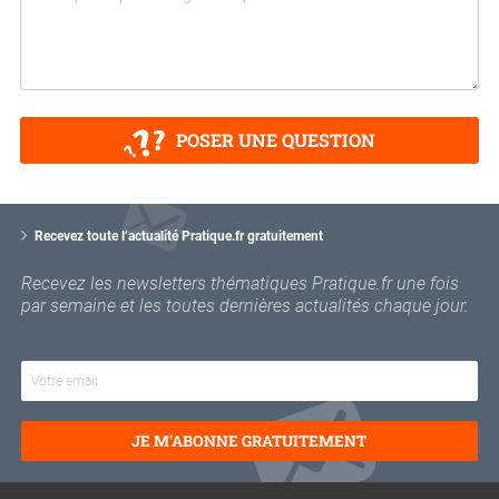
POSER UNE QUESTION
V
o
Recevez toute l’actualité Pratique.fr gratuitement
t
r
Recevez les newsletters thématiques Pratique.fr une fois
e
par semaine et les toutes dernières actualités chaque jour.
e
m
a
i
l
JE M'ABONNE GRATUITEMENT