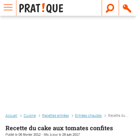
E
m
a
i
l
Accueil
Cuisine
Recettes entrées
Entrées chaudes
Recette du cake aux tomates confites
Recette du cake aux tomates confites
Publié le
06 février 2012
- Mis à jour le
28 juin 2017