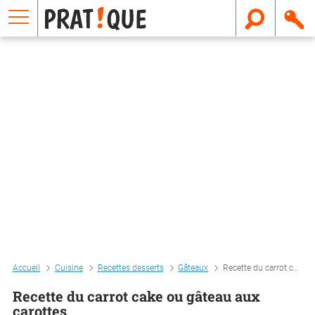
E
m
a
i
l
Accueil
Cuisine
Recettes desserts
Gâteaux
Recette du carrot cake ou gâteau aux carottes
Recette du carrot cake ou gâteau aux
carottes