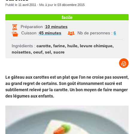
Publié le
11 avril 2011
- Mis à jour le
03 décembre 2015
facile
Préparation :
10 minutes
Cuisson :
45 minutes
Nb de personnes :
6
Ingrédients :
carotte
,
farine
,
huile
,
levure chimique
,
noisettes
,
oeuf
,
sel
,
sucre
Le gâteau aux carottes est un plat que l’on ne croise pas souvent,
au grand regret de certains. Son goût étonnamment sucré est
subtilement relevé par la carotte. Un bon moyen de faire manger
des légumes aux enfants.