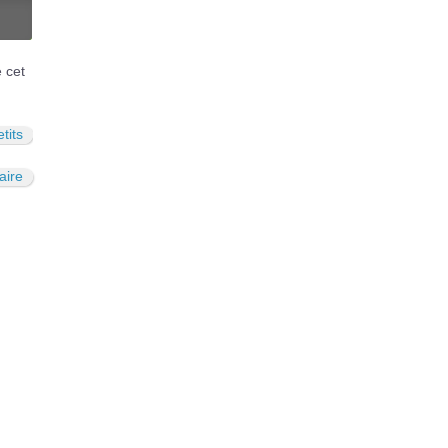
N
é cet
tits
aire