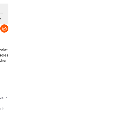
e
colat
roles
ocher
xeur.
 le