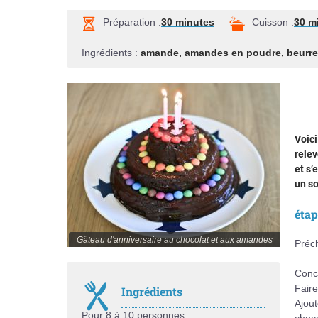
Préparation :
30 minutes
Cuisson :
30 m
Ingrédients :
amande
,
amandes en poudre
,
beurre
Voici
relev
et s’
un so
éta
Gâteau d'anniversaire au chocolat et aux amandes
Préch
Conc
Faire
Ingrédients
Ajout
Pour 8 à 10 personnes :
choco