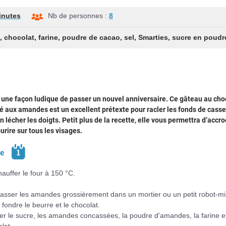
inutes
Nb de personnes :
8
,
chocolat
,
farine
,
poudre de cacao
,
sel
,
Smarties
,
sucre en poudr
 une façon ludique de passer un nouvel anniversaire. Ce gâteau au cho
é aux amandes est un excellent prétexte pour racler les fonds de casse
en lécher les doigts. Petit plus de la recette, elle vous permettra d’accr
urire sur tous les visages.
pe
1
auffer le four à 150 °C.
asser les amandes grossièrement dans un mortier ou un petit robot-mi
 fondre le beurre et le chocolat.
er le sucre, les amandes concassées, la poudre d'amandes, la farine et
lat.