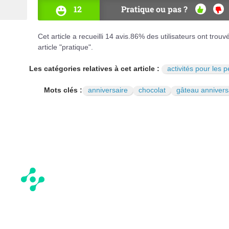
12
Pratique ou pas ?
OUI
NO
Cet article a recueilli
14
avis.
86
% des utilisateurs ont trouv
article "pratique".
Les catégories relatives à cet article :
activités pour les pe
Mots clés :
anniversaire
chocolat
gâteau annivers