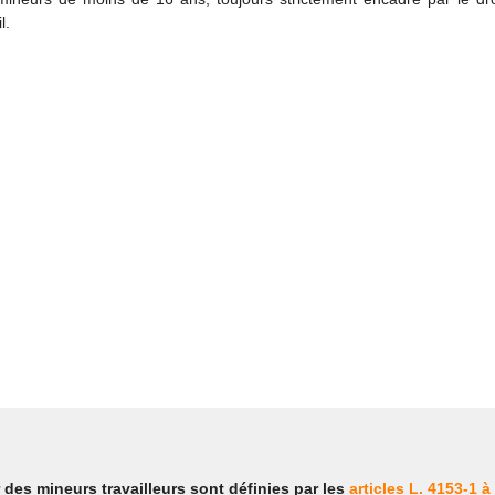
l.
 des mineurs travailleurs sont définies par l
es
articles L. 4153-1 à 