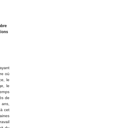
mbre
tions
ayant
ure où
e, le
ge, le
 temps
és de
6 ans,
’à cet
taines
ravail
it du