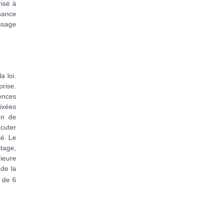
risé à
nance
issage
a loi.
prise.
ences
fixées
on de
écuter
té. Le
tage,
rieure
 de la
e de 6