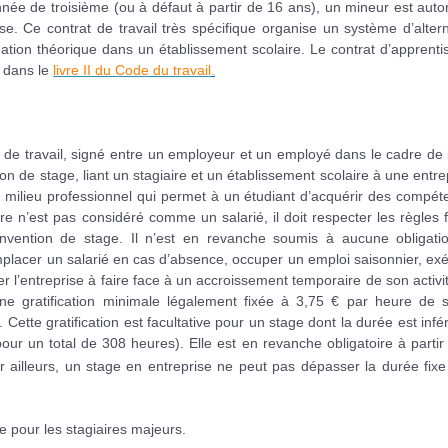
nnée de troisième (ou à défaut à partir de 16 ans), un mineur est auto
e. Ce contrat de travail très spécifique organise un système d’alter
ation théorique dans un établissement scolaire. Le contrat d’apprent
i dans le
livre II du Code du travail
.
t de travail, signé entre un employeur et un employé dans le cadre de l
 de stage, liant un stagiaire et un établissement scolaire à une entre
 milieu professionnel qui permet à un étudiant d’acquérir des compét
ire n’est pas considéré comme un salarié, il doit respecter les règles 
convention de stage. Il n’est en revanche soumis à aucune obligati
placer un salarié en cas d’absence, occuper un emploi saisonnier, ex
l’entreprise à faire face à un accroissement temporaire de son activi
une gratification minimale légalement fixée à 3,75 € par heure de s
Cette gratification est facultative pour un stage dont la durée est infé
our un total de 308 heures). Elle est en revanche obligatoire à partir
r ailleurs, un stage en entreprise ne peut pas dépasser la durée fix
e pour les stagiaires majeurs.