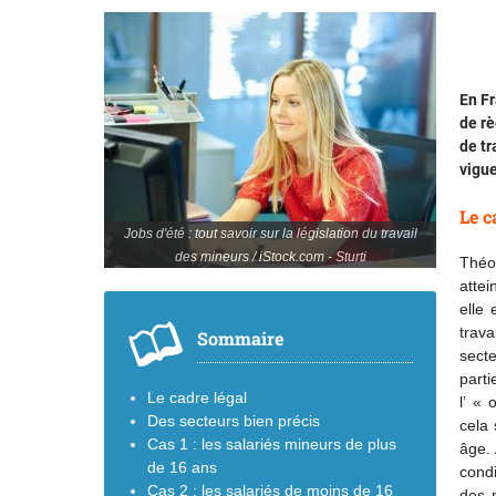
En Fr
de rè
de tr
vigue
Le c
Jobs d'été : tout savoir sur la législation du travail
des mineurs / iStock.com - Sturti
Théo
attei
elle
trava
Sommaire
secte
part
Le cadre légal
l’ « 
Des secteurs bien précis
cela 
Cas 1 : les salariés mineurs de plus
âge. 
de 16 ans
condi
Cas 2 : les salariés de moins de 16
des 