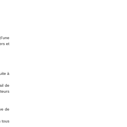
d’une
ers et
uite à
ail de
cteurs
ve de
s tous