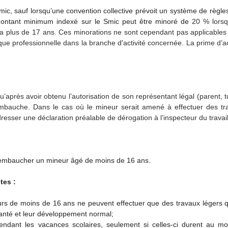
ic, sauf lorsqu’une convention collective prévoit un système de règle
e montant minimum indexé sur le Smic peut être minoré de
20 % lorsq
l a plus de 17 ans. Ces minorations ne sont cependant pas applicable
ique professionnelle dans la branche d'activité concernée. La prime d’ac
u’après avoir obtenu l’autorisation de son représentant légal (parent, t
’embauche. Dans le cas où le mineur serait amené à effectuer des tr
esser une déclaration préalable de dérogation à l’inspecteur du travail
 d’embaucher un mineur âgé de moins de 16 ans.
tes :
eurs de moins de 16 ans ne peuvent effectuer que des travaux légers 
santé et leur développement normal;
pendant les vacances scolaires, seulement si celles-ci durent au mo