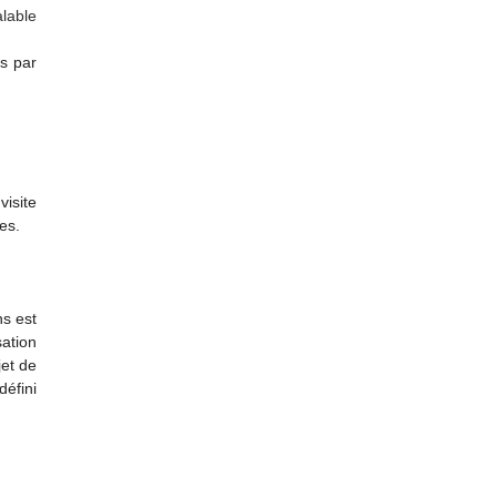
alable
es par
isite
es.
ns est
ation
jet de
éfini