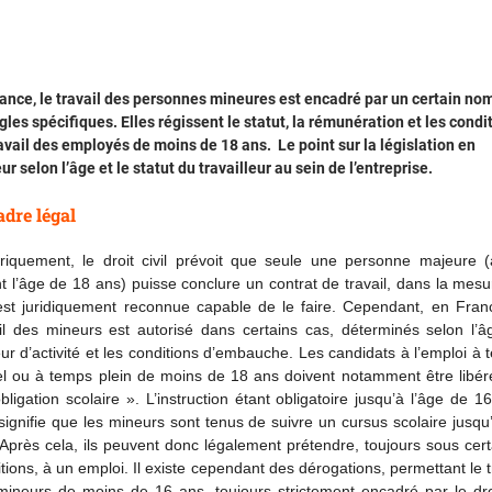
ance, le travail des personnes mineures est encadré par un certain no
gles spécifiques. Elles régissent le statut, la rémunération et les condi
avail des employés de moins de 18 ans. Le point sur la législation en
ur selon l’âge et le statut du travailleur au sein de l’entreprise.
adre légal
riquement, le droit civil prévoit que seule une personne majeure (
nt l’âge de 18 ans) puisse conclure un contrat de travail, dans la mes
 est juridiquement reconnue capable de le faire. Cependant, en Franc
il des mineurs est autorisé dans certains cas, déterminés selon l’â
ur d’activité et les conditions d’embauche. Les candidats à l’emploi à
iel ou à temps plein de moins de 18 ans doivent notamment être libér
obligation scolaire ». L’instruction étant obligatoire jusqu’à l’âge de 1
signifie que les mineurs sont tenus de suivre un cursus scolaire jusqu
Après cela, ils peuvent donc légalement prétendre, toujours sous cer
tions, à un emploi. Il existe cependant des dérogations, permettant le t
mineurs de moins de 16 ans, toujours strictement encadré par le dro