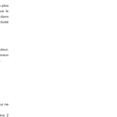
s plus
ue le
s dans
tivité
uteur,
avaux
.
qui ne
ins 2