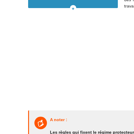
ans
travai
Cas 3 : les salariés en apprentissage
VOIR
Cas 4 : les stagiaires
TOUT
Cas 5 : les mineurs étrangers
LE
SOMMAIRE
A noter :
Les règles qui fixent le régime protecteur