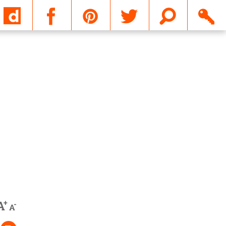
Email
+
A
-
A