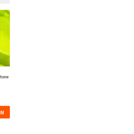
Suivant
ntone
ON