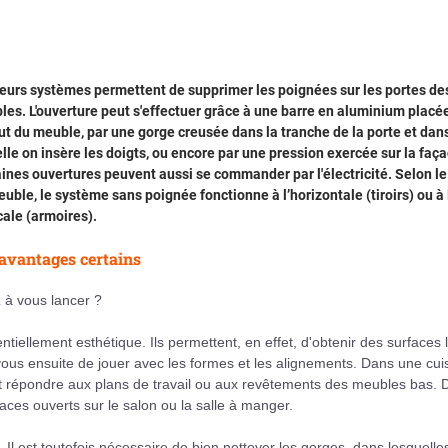
eurs systèmes permettent de supprimer les poignées sur les portes de
es. L'ouverture peut s'effectuer grâce à une barre en aluminium placé
ut du meuble, par une gorge creusée dans la tranche de la porte et dan
lle on insère les doigts, ou encore par une pression exercée sur la faç
ines ouvertures peuvent aussi se commander par l'électricité. Selon le
uble, le système sans poignée fonctionne à l’horizontale (tiroirs) ou à 
cale (armoires).
avantages certains
 à vous lancer ?
ellement esthétique. Ils permettent, en effet, d'obtenir des surfaces 
vous ensuite de jouer avec les formes et les alignements. Dans une cui
t répondre aux plans de travail ou aux revêtements des meubles bas. 
aces ouverts sur le salon ou la salle à manger.
 Il est toutefois nécessaire de bien nettoyer les gorges, dans lesquelle