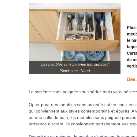
Plusi
meubl
le ha
laque
Certa
de me
Les meubles sans poignée font surface /
verti
iStock.com - Nirad
Des 
Le système sans poignée vous séduit mais vous hésitez
Opter pour des meubles sans poignée est un choix essenti
qui conviennent aux styles contemporains et épurés. A 
ou une salle de bain, les meubles sans poignée peuven
présence discrète, ils conviennent parfaitement aux esp
Départi de sa poignée, le meuble s'entretient facilement.