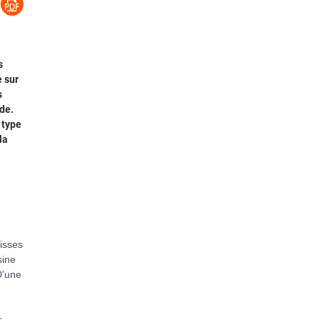
s
e sur
s
ade.
 type
la
lisses
sine
D'une
s