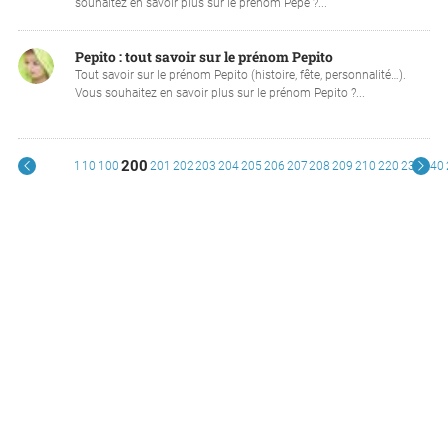
souhaitez en savoir plus sur le prénom Pepe ?...
Pepito : tout savoir sur le prénom Pepito
Tout savoir sur le prénom Pepito (histoire, fête, personnalité…).
Vous souhaitez en savoir plus sur le prénom Pepito ?...
200
1
10
100
201
202
203
204
205
206
207
208
209
210
220
230
240