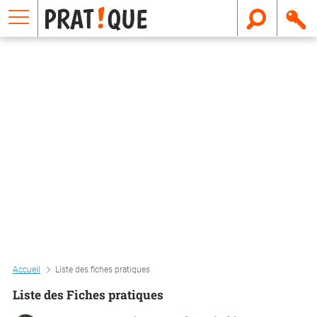
E
m
a
i
l
Accueil
Liste des fiches pratiques
Liste des Fiches pratiques