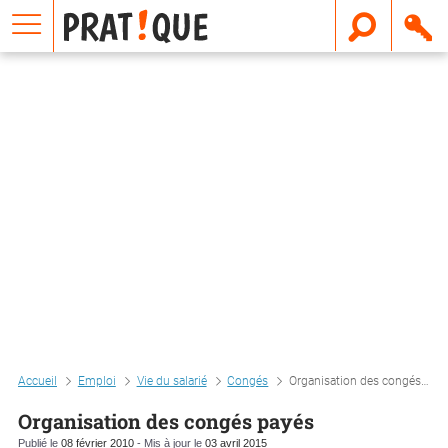
E
m
a
i
l
Accueil
Emploi
Vie du salarié
Congés
Organisation des congés payés
Organisation des congés payés
Publié le
08 février 2010
- Mis à jour le
03 avril 2015