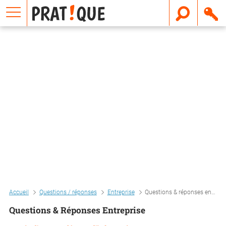
E
m
a
i
l
Accueil
Questions / réponses
Entreprise
Questions & réponses entreprise
Questions & Réponses Entreprise