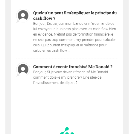
Quelqu'un peut il m'expliquer le principe du
cash flow ?
Bonjour, L'autre jour mon banquier m'a demandé de
lui envoyer un business plan avec les cash flow bien
en évidence. N'étant pas de formation financière je
ne sais pas trop comment m'y prendre pour calculer
cela. Qui pourrait m'expliquer la méthode pour
calculer les cash flow....
Comment devenir franchisé Mc Donald ?
Bonjour, Si je veux devenir franchisé Mc Donald
comment dois-je m'y prendre ? Une idée de
l'investissement de départ ?...