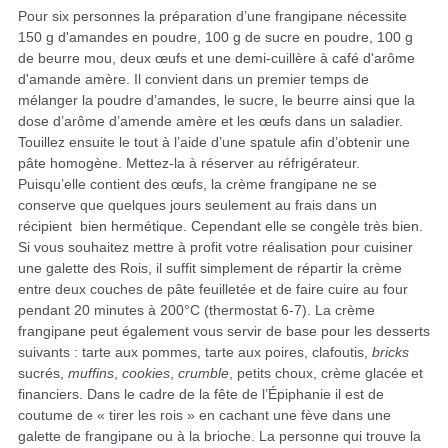
Pour six personnes la préparation d’une frangipane nécessite
150 g d'amandes en poudre, 100 g de sucre en poudre, 100 g
de beurre mou, deux œufs et une demi-cuillère à café d'arôme
d'amande amère. Il convient dans un premier temps de
mélanger la poudre d’amandes, le sucre, le beurre ainsi que la
dose d’arôme d’amende amère et les œufs dans un saladier.
Touillez ensuite le tout à l’aide d’une spatule afin d’obtenir une
pâte homogène. Mettez-la à réserver au réfrigérateur.
Puisqu’elle contient des œufs, la crème frangipane ne se
conserve que quelques jours seulement au frais dans un
récipient bien hermétique. Cependant elle se congèle très bien.
Si vous souhaitez mettre à profit votre réalisation pour cuisiner
une galette des Rois, il suffit simplement de répartir la crème
entre deux couches de pâte feuilletée et de faire cuire au four
pendant 20 minutes à 200°C (thermostat 6-7). La crème
frangipane peut également vous servir de base pour les desserts
suivants : tarte aux pommes, tarte aux poires, clafoutis,
bricks
sucrés,
muffins
,
cookies
,
crumble
, petits choux, crème glacée et
financiers. Dans le cadre de la fête de l’Épiphanie il est de
coutume de « tirer les rois » en cachant une fève dans une
galette de frangipane ou à la brioche. La personne qui trouve la