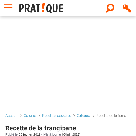
E
m
a
i
l
Accueil
Cuisine
Recettes desserts
Gâteaux
Recette de la frangipane
Recette de la frangipane
Publié le
03 février 2011
- Mis à jour le
05 juin 2017