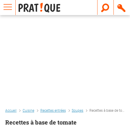
E
m
a
i
l
Accueil
Cuisine
Recettes entrées
Soupes
Recettes à base de tomate
Recettes à base de tomate