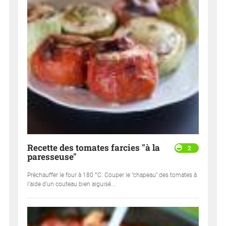
Recette des tomates farcies "à la
2
paresseuse"
Préchauffer le four à 180 °C. Couper le "chapeau" des tomates à
l'aide d'un couteau bien aiguisé...