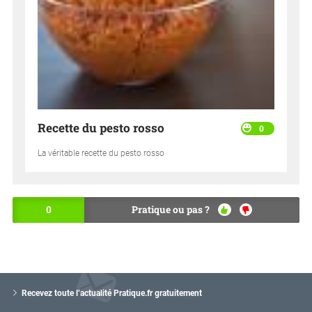
Recette du pesto rosso
0
La véritable recette du pesto rosso
0
Pratique ou pas ?
OU
NO
I
N
V
o
Recevez toute l’actualité Pratique.fr gratuitement
t