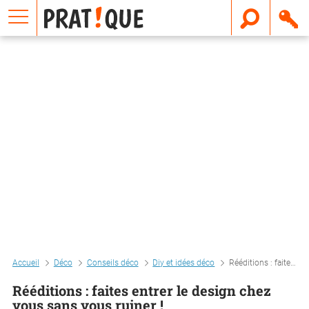
E
m
a
i
l
Accueil
Déco
Conseils déco
Diy et idées déco
Rééditions : faites entrer le design chez vous sans vous ruiner !
Rééditions : faites entrer le design chez
vous sans vous ruiner !