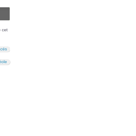
N
é cet
acés
éole