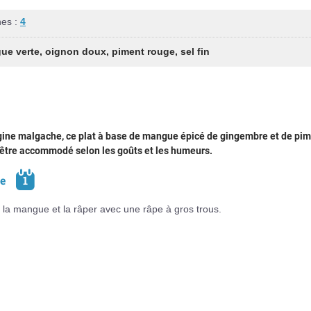
nes :
4
ue verte
,
oignon doux
,
piment rouge
,
sel fin
igine malgache, ce plat à base de mangue épicé de gingembre et de pi
 être accommodé selon les goûts et les humeurs.
pe
1
 la mangue et la râper avec une râpe à gros trous.