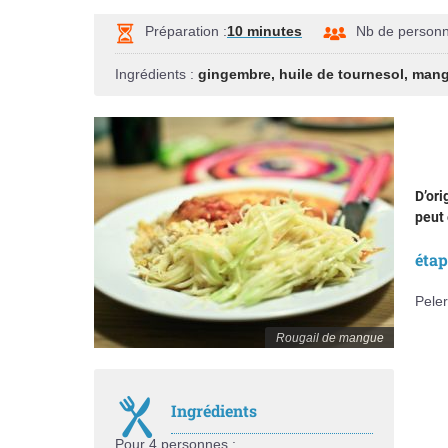
Préparation :
10 minutes
Nb de person
Ingrédients :
gingembre
,
huile de tournesol
,
mang
D’or
peut
éta
Peler
Rougail de mangue
Ingrédients
Pour 4 personnes :