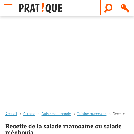
E
m
a
i
l
Accueil
Cuisine
Cuisine du monde
Cuisine marocaine
Recette de la salade marocaine ou salade méchouia
Recette de la salade marocaine ou salade
méchouia