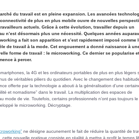
arché du travail est en pleine expansion. Les avancées technolo
a connectivité de plus en plus mobile ouvre de nouvelles perspect
ravailleurs actuels. Grâce à cette évolution, travailler depuis un
au n’est désormais plus une nécessité. Quelques années auparav
oworking a fait son apparition et s’est rapidement imposé comme 
le de travail à la mode. Cet engouement a donné naissance à un
elle forme de travail : le microworking. Ce dernier se popularise e
ence à percer.
martphones, la 4G et les ordinateurs portables de plus en plus légers 
us de véritables piliers du quotidien. Avec le changement des habitud
ance offerte par la technologie a abouti à la généralisation d’une certain
lité et nomadisme” dans le travail. La multiplication des espaces de
u mode de vie. Toutefois, certains professionnels n’ont pas toujours le
veloppé le microworking. Décryptage.
croworking”
ne désigne aucunement le fait de réduire la quantité de trav
cette nouvelle pratique consiste en réalité à mettre à profit le temps li