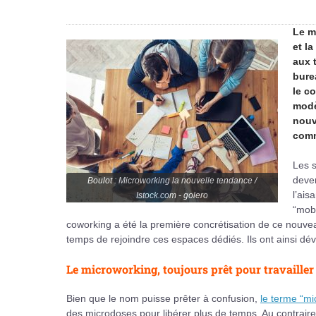
Le m
et l
aux t
bure
le c
modè
nouv
comm
Les s
deven
Boulot : Microworking la nouvelle tendance /
l’ais
Istock.com - golero
“mobi
coworking a été la première concrétisation de ce nouvea
temps de rejoindre ces espaces dédiés. Ils ont ainsi dé
Le microworking, toujours prêt pour travailler
Bien que le nom puisse prêter à confusion,
le terme “mi
des microdoses pour libérer plus de temps. Au contraire, 