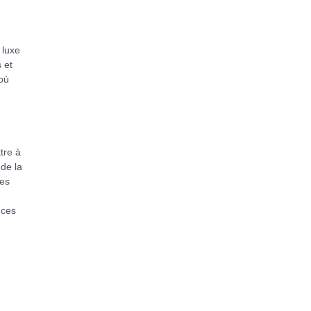
 luxe
 et
 où
tre à
 de la
res
 ces