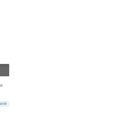
N
et
arié