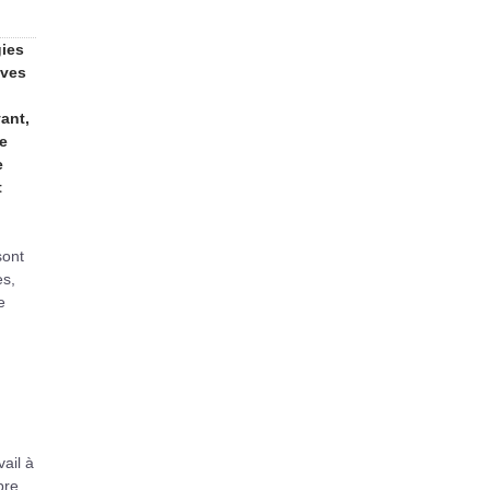
gies
ives
ant,
le
e
t
sont
es,
e
ail à
bre