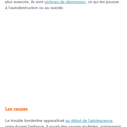
plus avancés, ils sont
victimes de dépression
, ce qui les pousse
à l’autodestruction ou au suicide.
Les causes
Le trouble borderline apparaîtrait
au début de l’adolescence
,
voire durant l’enfance. Il aurait des causes multiples, notamment