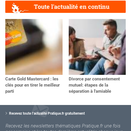
Toute l'actualité en continu
Carte Gold Mastercard : les
Divorce par consentement
clés pour en tirer le meilleur
mutuel: étapes de la
parti
séparation à l'amiable
V
o
Recevez toute l’actualité Pratique.fr gratuitement
t
r
Recevez les newsletters thématiques Pratique.fr une fois
e