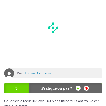
Par :
Louisa Bourgeois
3
Pratique ou pas ?
OU
NO
I
N
Cet article a recueilli
3
avis.
100
% des utilisateurs ont trouvé cet
article "pratique".