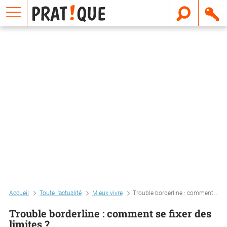
E
m
a
i
l
Accueil
Toute l'actualité
Mieux vivre
Trouble borderline : comment se fixer des limites ?
Trouble borderline : comment se fixer des
limites ?