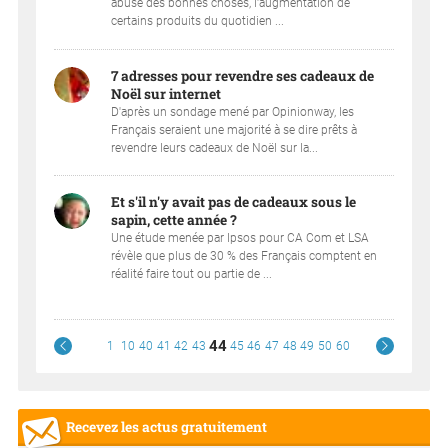
abusé des bonnes choses, l'augmentation de
certains produits du quotidien ...
7 adresses pour revendre ses cadeaux de
Noël sur internet
D'après un sondage mené par Opinionway, les
Français seraient une majorité à se dire prêts à
revendre leurs cadeaux de Noël sur la...
Et s'il n'y avait pas de cadeaux sous le
sapin, cette année ?
Une étude menée par Ipsos pour CA Com et LSA
révèle que plus de 30 % des Français comptent en
réalité faire tout ou partie de ...
44
1
10
40
41
42
43
45
46
47
48
49
50
60
Recevez les actus gratuitement