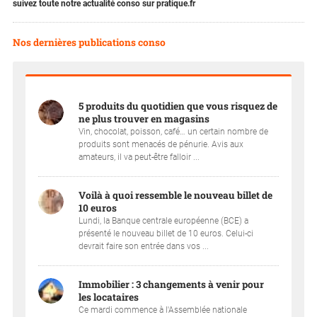
suivez toute notre actualité conso sur pratique.fr
Nos dernières publications conso
5 produits du quotidien que vous risquez de
ne plus trouver en magasins
Vin, chocolat, poisson, café… un certain nombre de
produits sont menacés de pénurie. Avis aux
amateurs, il va peut-être falloir ...
Voilà à quoi ressemble le nouveau billet de
10 euros
Lundi, la Banque centrale européenne (BCE) a
présenté le nouveau billet de 10 euros. Celui-ci
devrait faire son entrée dans vos ...
Immobilier : 3 changements à venir pour
les locataires
Ce mardi commence à l'Assemblée nationale