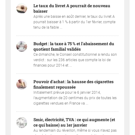
Le taux du livret A pourrait de nouveau
baisser
Après une baisse en août dernier, le taux du livret A
pourrait baisser à 1 % à partir du 1er février, compte
tenu de la faible ...
Budget : la taxe à 75 % et l'abaissement du
quotient familial validés
Ce dimanche, le Conseil constitutionnel a rendu son
verdict : sur les 236 articles que compte la loi de
finances pour 2014 et ...
Pouvoir d'achat : la hausse des cigarettes
finalement repoussée
Initialement prévue pour le 6 janvier 2014,
l'augmentation de 20 centimes du prix de toutes les
cigarettes vendues en France va ...
Smic, électricité, TVA : ce qui augmente (et
ce qui baisse) au 1er janvier
Au lendemain du réveillon, même si vous n'avez pas