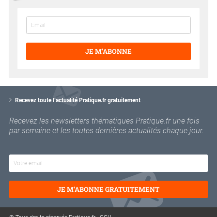
JE M'ABONNE
V
o
Recevez toute l’actualité Pratique.fr gratuitement
t
r
Recevez les newsletters thématiques Pratique.fr une fois
e
par semaine et les toutes dernières actualités chaque jour.
e
m
a
i
l
JE M'ABONNE GRATUITEMENT