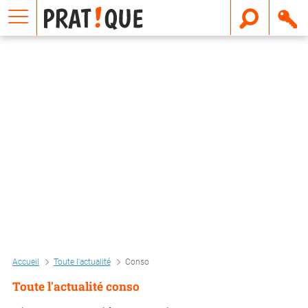
E
m
a
i
l
Accueil
Toute l'actualité
Conso
Toute l'actualité conso