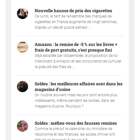
Nouvelle hausse de prix des cigarettes
Ce lundi, le tarif de l'ensemble des marques de
cigarettes en France augmente de vingt centimes,
d'après un décret publié samedi ...
Amazon : la remise de -5 % sur les livres +
frais de port gratuits, c'est presque fini
Déjà adoptée par l'Assemblée, la proposition de loi
interdisant à Amazon et ses concurrents de cumuler
la gratuité des frais de ...
Soldes : les meilleures affaires sont dans les
magasins d'usine
On l'oublie souvent mais les prix sont encore plus
intéressants, même pendant les soldes, dans les
magasins d'usine. Pourquoi ? ...
Soldes : méfiez-vous des fausses remises
Comme le prévoit le calendrier du ministère de
l'économie et des finances, les soldes d'hiver ont