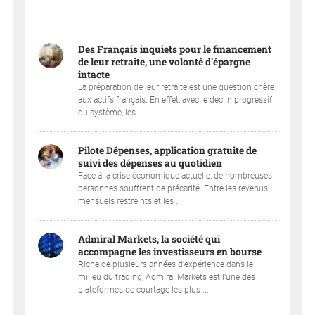
Des Français inquiets pour le financement
de leur retraite, une volonté d’épargne
intacte
La préparation de leur retraite est une question chère
aux actifs français. En effet, avec le déclin progressif
du système, les ...
Pilote Dépenses, application gratuite de
suivi des dépenses au quotidien
Face à la crise économique actuelle, de nombreuses
personnes souffrent de précarité. Entre les revenus
mensuels restreints et les ...
Admiral Markets, la société qui
accompagne les investisseurs en bourse
Riche de plusieurs années d'expérience dans le
milieu du trading, Admiral Markets est l'une des
plateformes de courtage les plus ...