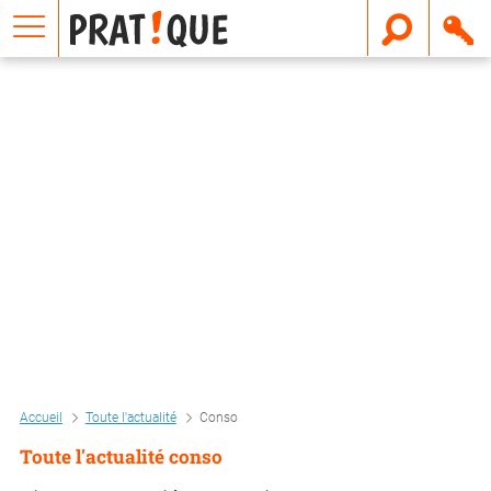
E
m
a
i
l
Accueil
Toute l'actualité
Conso
Toute l'actualité conso