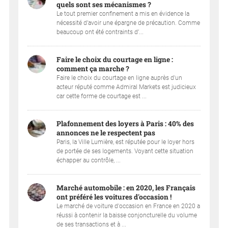
quels sont ses mécanismes ?
Le tout premier confinement a mis en évidence la
nécessité d’avoir une épargne de précaution. Comme
beaucoup ont été contraints d’...
Faire le choix du courtage en ligne :
comment ça marche ?
Faire le choix du courtage en ligne auprès d'un
acteur réputé comme Admiral Markets est judicieux
car cette forme de courtage est ...
Plafonnement des loyers à Paris : 40% des
annonces ne le respectent pas
Paris, la Ville Lumière, est réputée pour le loyer hors
de portée de ses logements. Voyant cette situation
échapper au contrôle, ...
Marché automobile : en 2020, les Français
ont préféré les voitures d'occasion !
Le marché de voiture d'occasion en France en 2020 a
réussi à contenir la baisse conjoncturelle du volume
de ses transactions et à ...