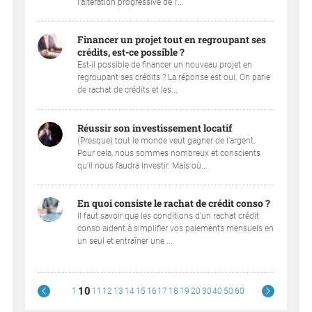
l'altération progressive de l'...
Financer un projet tout en regroupant ses
crédits, est-ce possible ?
Est-il possible de financer un nouveau projet en
regroupant ses crédits ? La réponse est oui. On parle
de rachat de crédits et les...
Réussir son investissement locatif
(Presque) tout le monde veut gagner de l’argent.
Pour cela, nous sommes nombreux et conscients
qu’il nous faudra investir. Mais où...
En quoi consiste le rachat de crédit conso ?
Il faut savoir que les conditions d'un rachat crédit
conso aident à simplifier vos paiements mensuels en
un seul et entraîner une ...
10
1
11
12
13
14
15
16
17
18
19
20
30
40
50
60