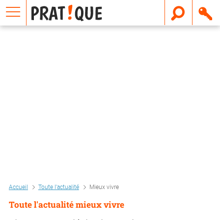
E
m
a
i
l
Accueil
Toute l'actualité
Mieux vivre
Toute l'actualité mieux vivre