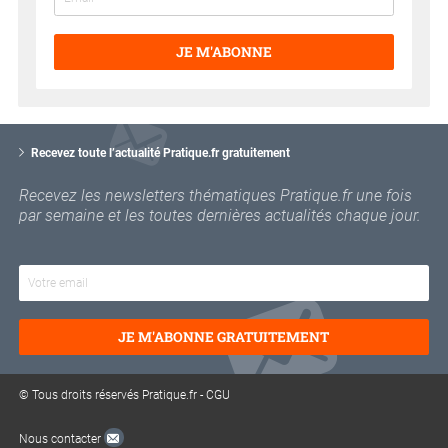
JE M'ABONNE
V
o
Recevez toute l’actualité Pratique.fr gratuitement
t
r
Recevez les newsletters thématiques Pratique.fr une fois
e
par semaine et les toutes dernières actualités chaque jour.
e
m
a
i
l
JE M'ABONNE GRATUITEMENT
© Tous droits réservés Pratique.fr -
CGU
Nous contacter