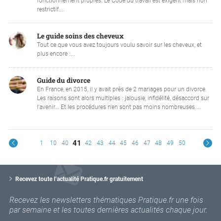
fonctionnement propres. Le Code du travail est exigent mais non
restrictif....
Le guide soins des cheveux
Tout ce que vous avez toujours voulu savoir sur les cheveux, et
plus encore :...
Guide du divorce
En France, en 2015, il y avait près de 2 mariages pour un divorce.
Les raisons sont alors multiples : jalousie, infidélité, désaccord sur
l'avenir... Et les procédures n'en sont pas moins nombreuses....
41
1
10
40
42
43
44
45
46
47
48
49
50
V
o
Recevez toute l’actualité Pratique.fr gratuitement
t
r
Recevez les newsletters thématiques Pratique.fr une fois
e
par semaine et les toutes dernières actualités chaque jour.
e