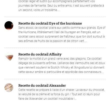
cocktail léger et subtil qui accompagnera parfaitement vos
journées de farniente. Seul ou entre amis, il est souvent prétexte à
un second, voire un troisième....
Recette du cocktail Eye of the hurricane
Sans alcool, ce cocktail plaira aux petits comme aux grands. Eye of
the Hurricane, littéralement l’œil de l’ouragan en français, est un
cocktail sans alcool surprenant de fraîcheur, que l’on doit surtout à
ses arômes de fruits de la passion et de citron vert....
Recette du cocktail Affinity
Remplir la moitié d'un grand verre avec des glaçons. Ce cocktail
dégage de puissants arômes. L’alliance des Vermouths sec et doux
que viennent soutenir le Scotch Whisky et l’Angostura lui donnent
cette saveur amère si particulière et appréciée des connaisseurs....
Recette du cocktail Alexander
Cette recette se prépare à l'aide d'un shaker. La saveur du chocolat,
le velouté de la crème et la force du gin ! Tout est ici réuni pour
faire de l'Alexander un cocktail inoubliable !...