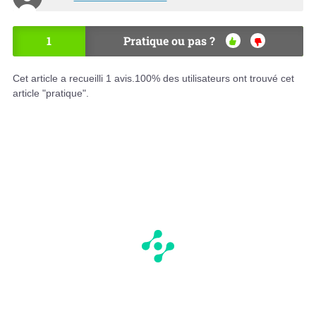
1
Pratique ou pas ?
OU
NO
I
N
Cet article a recueilli
1
avis.
100
% des utilisateurs ont trouvé cet
article "pratique".