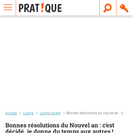
E
m
a
i
l
Accueil
Loisirs
Loisirs divers
Bonnes résolutions du nouvel an : c'est décidé, je donne du temps aux autres !
Bonnes résolutions du Nouvel an : c'est
décidé, je donne du temps aux autres !