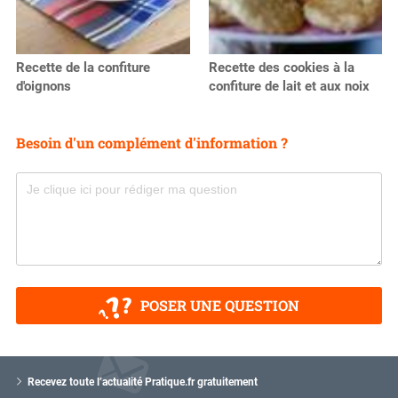
Recette de la confiture
Recette des cookies à la
d'oignons
confiture de lait et aux noix
Besoin d'un complément d'information ?
POSER UNE QUESTION
V
o
Recevez toute l’actualité Pratique.fr gratuitement
t