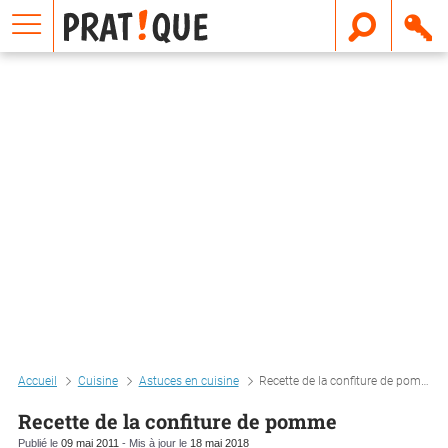
E
m
a
i
l
Accueil
Cuisine
Astuces en cuisine
Recette de la confiture de pomme
Recette de la confiture de pomme
Publié le
09 mai 2011
- Mis à jour le
18 mai 2018