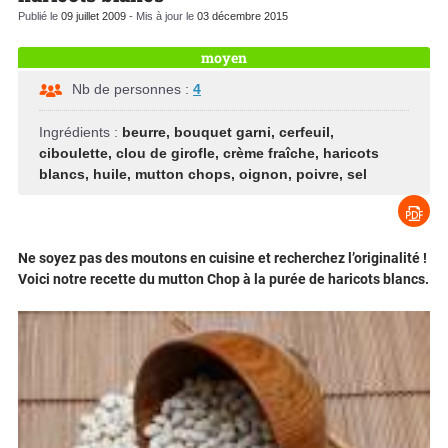
Publié le
09 juillet 2009
- Mis à jour le
03 décembre 2015
moyen
Nb de personnes :
4
Ingrédients :
beurre
,
bouquet garni
,
cerfeuil
,
ciboulette
,
clou de girofle
,
crème fraîche
,
haricots
blancs
,
huile
,
mutton chops
,
oignon
,
poivre
,
sel
Ne soyez pas des moutons en cuisine et recherchez l’originalité !
Voici notre recette du mutton Chop à la purée de haricots blancs.