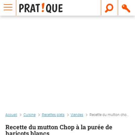
E
m
a
i
l
Accueil
Cuisine
Recettes plats
Viandes
Recette du mutton chop à la purée de haricots blancs
Recette du mutton Chop à la purée de
haricots blancs