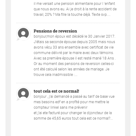
il me versait une pension alimentaire pour l 'enfant
que nous avons eu. Ai je droit à la rente accident de
travail, 20% ? Ma fille la touche déjà. Texte svp....
Pensions de reversion
bonjour,mon époux est décédé le 30 Janvier 2017.
J'étais sa seconde épouse depuis 2005 mais nous
avons vécu 33 ans ensemble avec certificat de vie
commune délivré par le maire avec deux témoins.
Avec sa première épouse il est resté marié 18 Ans .
Or au moment des pensions de reversion celles-ci
ont été calculé selon les années de mariage. Je
trouve cela inadmissible :...
tout cela est ce normal!
bonjour , j'ai demandé a passé au tarif de base vue
mes besoins edf en a profité pour me mettre le
compteur linkel sans me prévenir
et j'ai ete facturé pour changer le dijoncteur de la
somme de 45,65 euros tout cela est ce normal?...