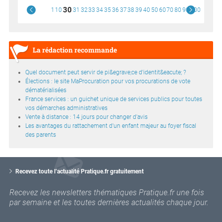
30
1
10
31
32
33
34
35
36
37
38
39
40
50
60
70
80
90
100
La rédaction recommande
Quel document peut servir de pi&egrave;ce d'identit&eacute; ?
Élections : le site MaProcuration pour vos procurations de vote
dématérialisées
France services : un guichet unique de services publics pour toutes
vos démarches administratives
Vente à distance : 14 jours pour changer d'avis
Les avantages du rattachement d'un enfant majeur au foyer fiscal
des parents
V
o
Recevez toute l’actualité Pratique.fr gratuitement
t
r
Recevez les newsletters thématiques Pratique.fr une fois
e
par semaine et les toutes dernières actualités chaque jour.
e
m