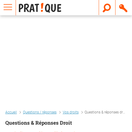
E
m
a
i
l
Accueil
Questions / réponses
Vos droits
Questions & réponses droit
Questions & Réponses Droit