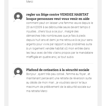
Merci
regler un litige contre VENDEE HABITAT
losque personnes veut vous venir en aide
comment peut on laisser une femme veuve depuis le
20 avril2009 à se débrouillée seule devant temps d
injustes , chers tous a ce jour , malgré des
démarches trés nombreuses que je fais à pieds
depuis huit ans et demi je me retrouve à ce jour sans
argents pour vivre par rapport a des problémes suite
à un logement vendée habitat oû mon entrée dans
les lieux avec de très vilains propos par le mandataire
m'affligée en quatre ans j ai tout subis
Plafond de cotisation à la sécurité sociale
Bonjour , ayant très peu cotisé , femme au foyer , et
maintenant percevant une retraite de réversion suite
au décès de mon mari , je voudrais savoir le taux
maximum de prélèvement de la sécurité sociale sur
ma retraite Merci