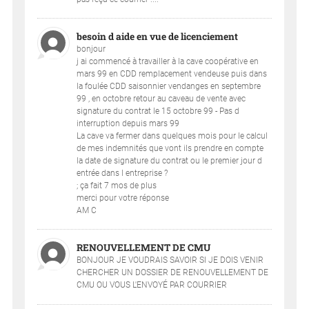
besoin d aide en vue de licenciement
bonjour
j ai commencé à travailler à la cave coopérative en
mars 99 en CDD remplacement vendeuse puis dans
la foulée CDD saisonnier vendanges en septembre
99 , en octobre retour au caveau de vente avec
signature du contrat le 15 octobre 99 - Pas d
interruption depuis mars 99
La cave va fermer dans quelques mois pour le calcul
de mes indemnités que vont ils prendre en compte
la date de signature du contrat ou le premier jour d
entrée dans l entreprise ?
; ça fait 7 mos de plus
merci pour votre réponse
AM C
RENOUVELLEMENT DE CMU
BONJOUR JE VOUDRAIS SAVOIR SI JE DOIS VENIR
CHERCHER UN DOSSIER DE RENOUVELLEMENT DE
CMU OU VOUS L'ENVOYÉ PAR COURRIER