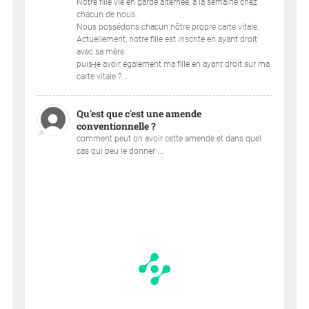
Notre fille vie en garde alternée, à la semaine chez
chacun de nous.
Nous possédons chacun nôtre propre carte vitale.
Actuellement, notre fille est inscrite en ayant droit
avec sa mère.
puis-je avoir également ma fille en ayant droit sur ma
carte vitale ?...
Qu'est que c'est une amende
conventionnelle ?
comment peut on avoir cette amende et dans quel
cas qui peu le donner ...