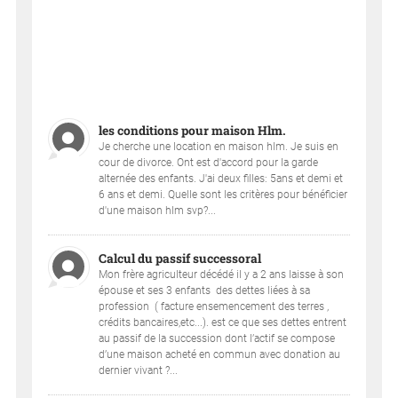
les conditions pour maison Hlm.
Je cherche une location en maison hlm. Je suis en
cour de divorce. Ont est d'accord pour la garde
alternée des enfants. J'ai deux filles: 5ans et demi et
6 ans et demi. Quelle sont les critères pour bénéficier
d'une maison hlm svp?...
Calcul du passif successoral
Mon frère agriculteur décédé il y a 2 ans laisse à son
épouse et ses 3 enfants des dettes liées à sa
profession ( facture ensemencement des terres ,
crédits bancaires,etc...). est ce que ses dettes entrent
au passif de la succession dont l’actif se compose
d’une maison acheté en commun avec donation au
dernier vivant ?...