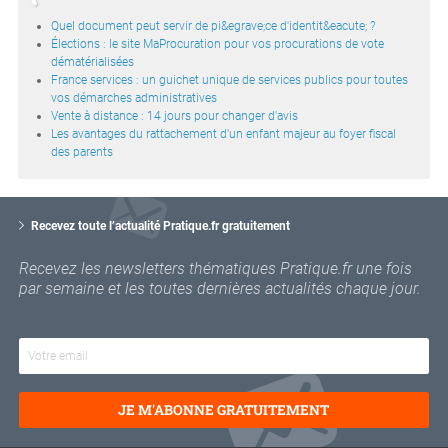
Quel document peut servir de pi&egrave;ce d'identit&eacute; ?
Élections : le site MaProcuration pour vos procurations de vote
dématérialisées
France services : un guichet unique de services publics pour toutes
vos démarches administratives
Vente à distance : 14 jours pour changer d'avis
Les avantages du rattachement d'un enfant majeur au foyer fiscal
des parents
V
o
Recevez toute l’actualité Pratique.fr gratuitement
t
r
Recevez les newsletters thématiques Pratique.fr une fois
e
par semaine et les toutes dernières actualités chaque jour.
e
m
a
i
l
JE M'ABONNE GRATUITEMENT