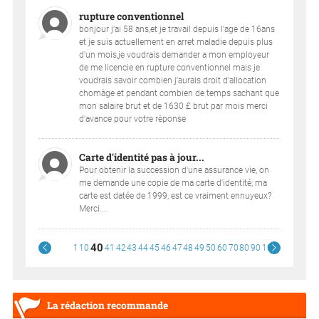
rupture conventionnel
bonjour j'ai 58 ans,et je travail depuis l'age de 16ans
et je suis actuellement en arret maladie depuis plus
d'un mois,je voudrais demander a mon employeur
de me licencie en rupture conventionnel mais je
voudrais savoir combien j'aurais droit d'allocation
chomàge et pendant combien de temps sachant que
mon salaire brut et de 1630 £ brut par mois merci
d'avance pour votre rèponse
Carte d'identité pas à jour...
Pour obtenir la succession d'une assurance vie, on
me demande une copie de ma carte d'identité; ma
carte est datée de 1999, est ce vraiment ennuyeux?
Merci....
40
1
10
41
42
43
44
45
46
47
48
49
50
60
70
80
90
100
La rédaction recommande