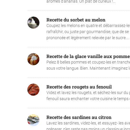
arômes d’ananas. Un plat de curieux !...
Recette du sorbet au melon
Coupez les melons en quatre et débarrassez-les d
rafraîchir, ou juste par gourmandise, que de se
prononcée et légèrement relevée par le sucre....
Recette de la glace vanille aux pomme
Pelez 8 belles pommes et coupez-les en tranche
sous votre langue. Bien. Maintenant imaginez l
Recette des rougets au fenouil
Videz et lavez les rougets, et séchez-les sur d
fenouil saura enchanter votre cuisine le temps d
Recette des sardines au citron
Lavez les sardines, videz-les, et essuyez- les av
préparer, n’en reste pas moins un classique inc