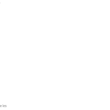
e
e les