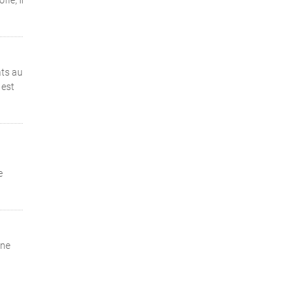
le, il
ats au
 est
e
ine