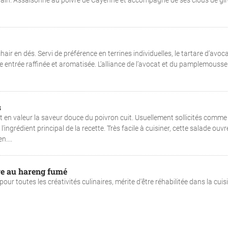
tain. Assaisonné au poivre de Cayenne et accompagné de ses clous de girof
hair en dés. Servi de préférence en terrines individuelles, le tartare d’avoc
 entrée raffinée et aromatisée. L’alliance de l’avocat et du pamplemousse
s
en valeur la saveur douce du poivron cuit. Usuellement sollicités comme
ngrédient principal de la recette. Très facile à cuisiner, cette salade ouvr
....
re au hareng fumé
ur toutes les créativités culinaires, mérite d'être réhabilitée dans la cuis