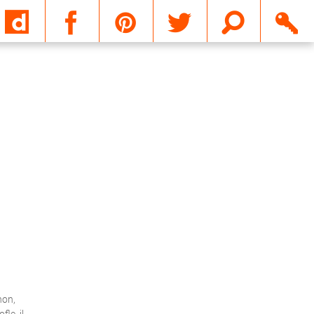
Email
hon,