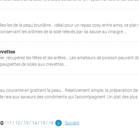
lez-les de la peau brunâtre... Idéal pour un repas cosy entre amis, ce plat 
onservant les arômes de la sole relevés par sa sauce au vinaigre....
evettes
nier, récupérez les têtes et les arêtes... Les amateurs de poisson peuvent do
paupiettes de soles aux crevettes....
u courante en grattant la peau... Relativement simple, la préparation de 
es de raie aux saveurs des condiments qui l’accompagnent. Un plat des plus
10
11
12
13
14
15
16
Suivant