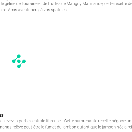
 de géline de Touraine et de truffes de Marigny Marmande, cette recette d
re. Amis aventuriers, à vos spatules !...
as
enlevez la partie centrale fibreuse... Cette surprenante recette négocie un
nanas relève peut-être le fumet du jambon autant que le jambon n’éclairci