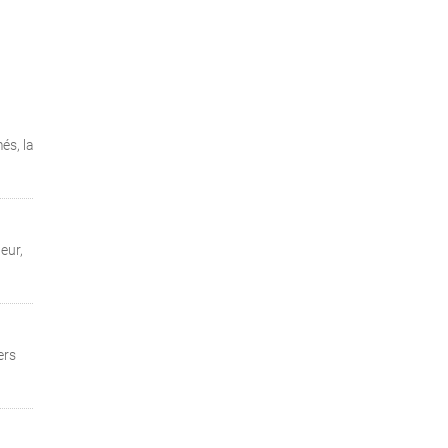
és, la
eur,
ers