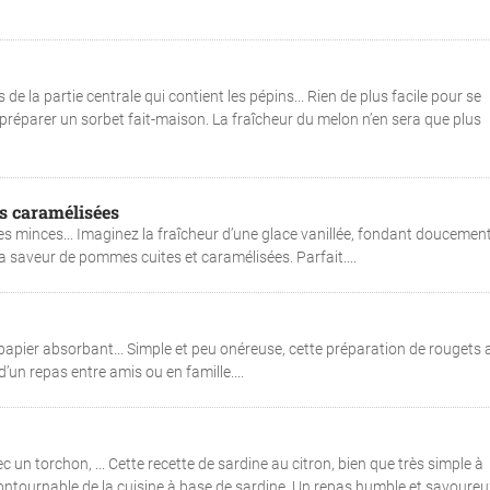
e la partie centrale qui contient les pépins... Rien de plus facile pour se
 préparer un sorbet fait-maison. La fraîcheur du melon n’en sera que plus
s caramélisées
s minces... Imaginez la fraîcheur d’une glace vanillée, fondant doucemen
a saveur de pommes cuites et caramélisées. Parfait....
u papier absorbant... Simple et peu onéreuse, cette préparation de rougets 
’un repas entre amis ou en famille....
ec un torchon, ... Cette recette de sardine au citron, bien que très simple à
ontournable de la cuisine à base de sardine. Un repas humble et savoureux.