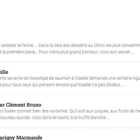
ladier la farine, ... Dans la liste des desserts au citron les plus consomm
à la première place… Pour notre plus grand bonheur. Voici son secret....
ille
ette savante de l’escalope de saumon à l’oseille demande une certaine rigu
our tous ceux qui pensent encore que l’oseille n’a pas d’odeur....
 par Clément Bruno
o italien connait bien des variantes. Qu’il soit aux coques, aux fruits de m
ouveau succès. Voici donc le risotto à la truffe blanche....
e Marigny Marmande