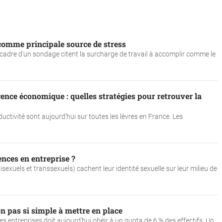
 comme principale source de stress
cadre d’un sondage citent la surcharge de travail à accomplir comme le
igence économique : quelles stratégies pour retrouver la
uctivité sont aujourd’hui sur toutes les lèvres en France. Les
nces en entreprise ?
sexuels et transsexuels) cachent leur identité sexuelle sur leur milieu de
n pas si simple à mettre en place
es entreprises doit aujourd’hui obéir à un quota de 6 % des effectifs. Un