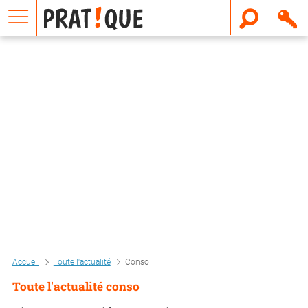
E
m
a
i
l
Accueil
Toute l'actualité
Conso
Toute l'actualité conso