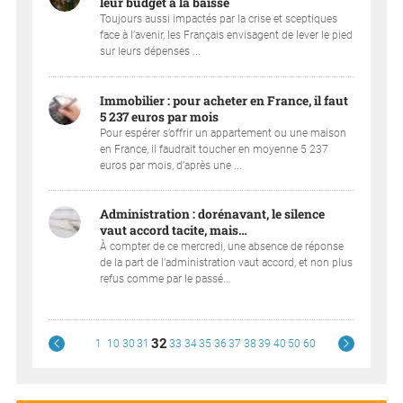
leur budget à la baisse
Toujours aussi impactés par la crise et sceptiques
face à l’avenir, les Français envisagent de lever le pied
sur leurs dépenses ...
Immobilier : pour acheter en France, il faut
5 237 euros par mois
Pour espérer s’offrir un appartement ou une maison
en France, il faudrait toucher en moyenne 5 237
euros par mois, d’après une ...
Administration : dorénavant, le silence
vaut accord tacite, mais…
À compter de ce mercredi, une absence de réponse
de la part de l’administration vaut accord, et non plus
refus comme par le passé...
32
1
10
30
31
33
34
35
36
37
38
39
40
50
60