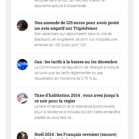
adoptée dans la nuit de mercredi à jeudi, en
deuxième lecture à l’Assemblée ...
Une amende de 125 euros pour avoir posté
un avis négatif sur TripAdvisor
Des vacanciers qui séjournaient dans la ville de
Blackpool, en Angleterre, se sont vus imposés une
amende de 100 livres (soit 125 ...
Gaz : les tarifs à la baisse au 1er décembre
La Commission de régulation de l’énergie a indiqué
ce lundi que les tarifs réglementés du gaz
reculeraient en moyenne de 0,79 % au...
Taxe d’habitation 2014 : vous avez jusqu’à
ce soir pour la régler
La taxe d’habitation et la redevance audiovisuelle
pour la résidence principale doivent cette année être
payées au plus tard ce ...
Noël 2014 : les Français revoient (encore)