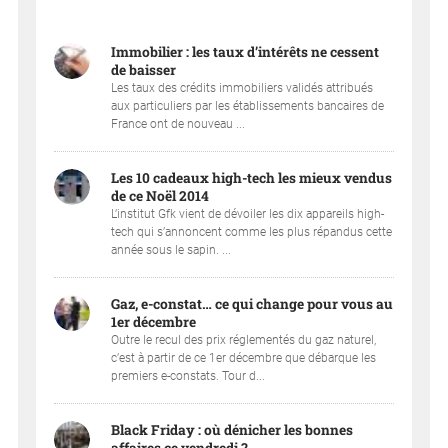
Immobilier : les taux d’intérêts ne cessent
de baisser
Les taux des crédits immobiliers validés attribués
aux particuliers par les établissements bancaires de
France ont de nouveau ...
Les 10 cadeaux high-tech les mieux vendus
de ce Noël 2014
L’institut Gfk vient de dévoiler les dix appareils high-
tech qui s’annoncent comme les plus répandus cette
année sous le sapin. ...
Gaz, e-constat… ce qui change pour vous au
1er décembre
Outre le recul des prix réglementés du gaz naturel,
c’est à partir de ce 1er décembre que débarque les
premiers e-constats. Tour d...
Black Friday : où dénicher les bonnes