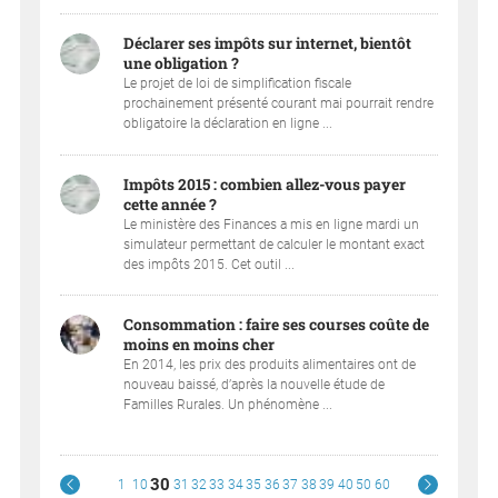
Déclarer ses impôts sur internet, bientôt
une obligation ?
Le projet de loi de simplification fiscale
prochainement présenté courant mai pourrait rendre
obligatoire la déclaration en ligne ...
Impôts 2015 : combien allez-vous payer
cette année ?
Le ministère des Finances a mis en ligne mardi un
simulateur permettant de calculer le montant exact
des impôts 2015. Cet outil ...
Consommation : faire ses courses coûte de
moins en moins cher
En 2014, les prix des produits alimentaires ont de
nouveau baissé, d’après la nouvelle étude de
Familles Rurales. Un phénomène ...
30
1
10
31
32
33
34
35
36
37
38
39
40
50
60