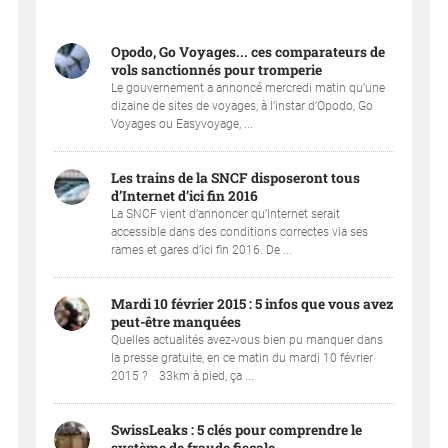
Opodo, Go Voyages... ces comparateurs de
vols sanctionnés pour tromperie
Le gouvernement a annoncé mercredi matin qu’une
dizaine de sites de voyages, à l’instar d’Opodo, Go
Voyages ou Easyvoyage, ...
Les trains de la SNCF disposeront tous
d’Internet d’ici fin 2016
La SNCF vient d’annoncer qu’Internet serait
accessible dans des conditions correctes via ses
rames et gares d’ici fin 2016. De ...
Mardi 10 février 2015 : 5 infos que vous avez
peut-être manquées
Quelles actualités avez-vous bien pu manquer dans
la presse gratuite, en ce matin du mardi 10 février
2015 ? 33km à pied, ça ...
SwissLeaks : 5 clés pour comprendre le