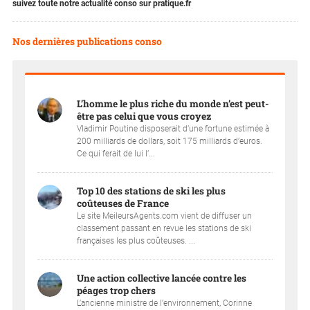
suivez toute notre actualité conso sur pratique.fr
Nos dernières publications conso
L’homme le plus riche du monde n’est peut-
être pas celui que vous croyez
Vladimir Poutine disposerait d’une fortune estimée à
200 milliards de dollars, soit 175 milliards d’euros.
Ce qui ferait de lui l’...
Top 10 des stations de ski les plus
coûteuses de France
Le site MeileursAgents.com vient de diffuser un
classement passant en revue les stations de ski
françaises les plus coûteuses. ...
Une action collective lancée contre les
péages trop chers
L’ancienne ministre de l’environnement, Corinne