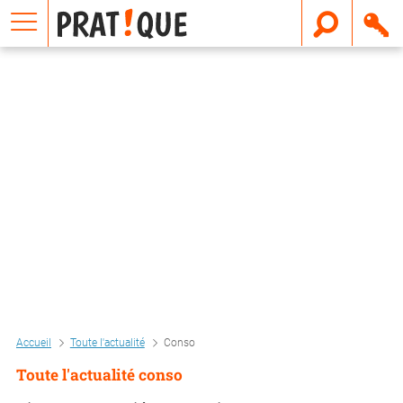
E
m
a
i
l
Accueil
Toute l'actualité
Conso
Toute l'actualité conso