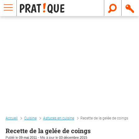
E
m
a
i
l
Accueil
Cuisine
Astuces en cuisine
Recette de la gelée de coings
Recette de la gelée de coings
Publié le
09 mai 2011
- Mis à jour le
03 décembre 2015