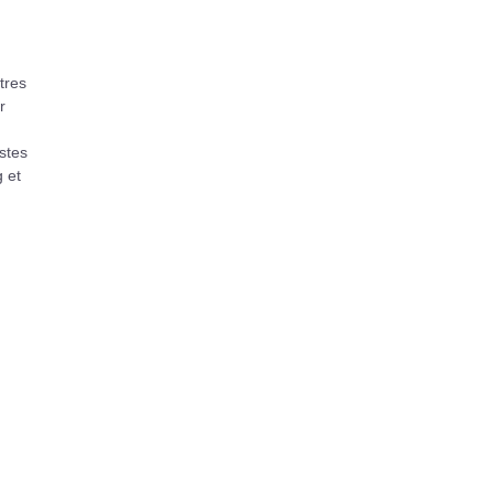
tres
r
istes
 et