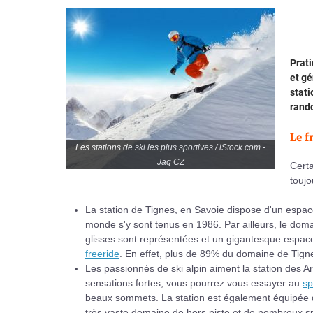
Prati
et gé
stati
rand
Le f
Les stations de ski les plus sportives / iStock.com -
Jag CZ
Certa
toujo
La station de Tignes, en Savoie dispose d'un espa
monde s'y sont tenus en 1986. Par ailleurs, le domai
glisses sont représentées et un gigantesque espace 
freeride
. En effet, plus de 89% du domaine de Tignes 
Les passionnés de ski alpin aiment la station des 
sensations fortes, vous pourrez vous essayer au
sp
beaux sommets. La station est également équipée de
très vaste domaine de hors piste et de nombreux s