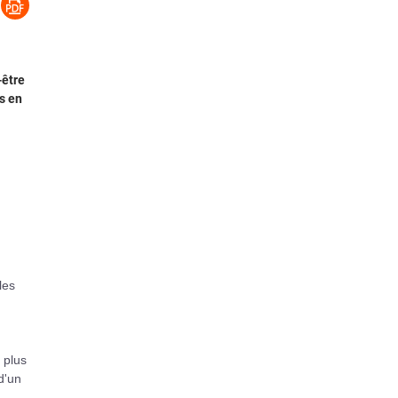
-être
s en
u
les
s plus
d'un