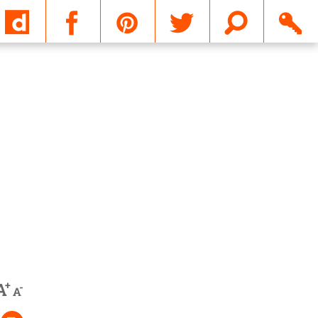
Email
+
A
-
A