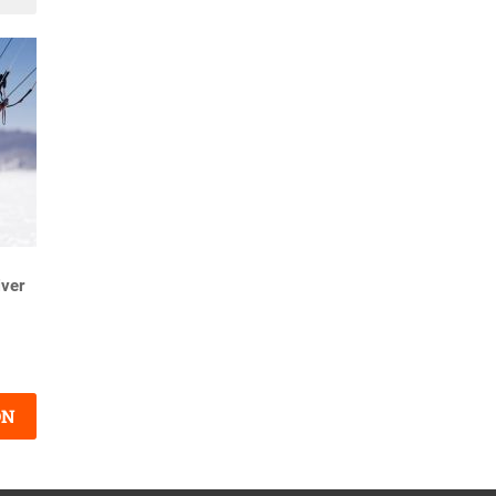
Suivant
iver
ON