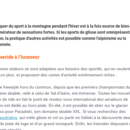
quer du sport à la montagne pendant l'hiver est à la fois source de bien
nérateur de sensations fortes. Si les sports de glisse sont omniprésent
on, la pratique d'autres activités est possible comme l'alpinisme ou la
onnée.
reeride à l'honneur
ines stations se sont adaptées aux besoins des sportifs, qui en veulent
urs plus, et proposent des cartes d'activité extrêmement riches :
ce freestyle hors du commun, depuis que les premiers championnats d
ne skiable, relié à celui de Val d’Isère, est immense. Toutes les nouvel
de ride en fait le point de rendez-vous international des amateurs de
est dédié au hors-piste. En été, il est possible de skier sur le glacier.
Arcs pour Paradiski, son domaine skiable XXL. Si vous recherchez des
eedriding
, qui mêle glisse et vol ou partir en héliski à la découverte de
 piste de luge et d'un grand snowpark. Enfin, les freerider disposent 
pots réputés.