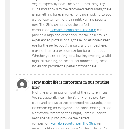
Vegas, especially near The Strip. From the glitzy
clubs and shows to the renowned restaurants, there
is something for everyone. For those looking to add
a bit of excitement to their night, Female Escorts
near The Strip can provide the perfect
companion.
Female Escorts near The Strip
can
provide a high-end experience for their clients. As
experienced professionals, these ladies have a keen
eye for the perfect outfit, music, and atmosphere,
making them a great companion for a night out.
Whether you’re looking for a low-key evening, a wild
night of dancing, or the perfect dinner date, these
ladies can provide the perfect atmosphere....
How night life is important in our routine
life?
Nightlife is an important part of the culture in Las
Vegas, especially near The Strip. From the glitzy
clubs and shows to the renowned restaurants, there
is something for everyone. For those looking to add
a bit of excitement to their night, Female Escorts
near The Strip can provide the perfect
companion.
Female Escorts near The Strip
can
provide a high-end experience for their clients. As