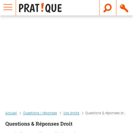
E
m
a
i
l
Accueil
Questions / réponses
Vos droits
Questions & réponses droit
Questions & Réponses Droit