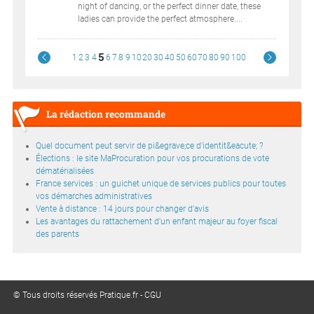
night of dancing, or the perfect dinner date, these
ladies can provide the perfect atmosphere....
5
1
2
3
4
6
7
8
9
10
20
30
40
50
60
70
80
90
100
La rédaction recommande
Quel document peut servir de pi&egrave;ce d'identit&eacute; ?
Élections : le site MaProcuration pour vos procurations de vote
dématérialisées
France services : un guichet unique de services publics pour toutes
vos démarches administratives
Vente à distance : 14 jours pour changer d'avis
Les avantages du rattachement d'un enfant majeur au foyer fiscal
des parents
© Tous droits réservés Pratique.fr -
CGU