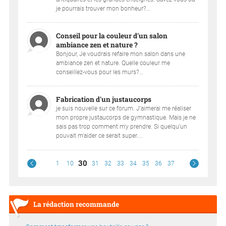
je pourrais trouver mon bonheur?...
Conseil pour la couleur d'un salon
ambiance zen et nature ?
Bonjour, Je voudrais refaire mon salon dans une
ambiance zen et nature. Quelle couleur me
conseillez-vous pour les murs?...
Fabrication d'un justaucorps
je suis nouvelle sur ce forum. J'aimerai me réaliser
mon propre justaucorps de gymnastique. Mais je ne
sais pas trop comment m'y prendre. Si quelqu'un
pouvait m'aider ce serait super....
30
1
10
31
32
33
34
35
36
37
La rédaction recommande