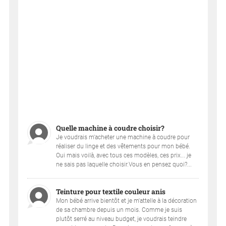
Quelle machine à coudre choisir?
Je voudrais m'acheter une machine à coudre pour
réaliser du linge et des vêtements pour mon bébé.
Oui mais voilà, avec tous ces modèles, ces prix... je
ne sais pas laquelle choisir.Vous en pensez quoi?...
Teinture pour textile couleur anis
Mon bébé arrive bientôt et je m'attelle à la décoration
de sa chambre depuis un mois. Comme je suis
plutôt serré au niveau budget, je voudrais teindre