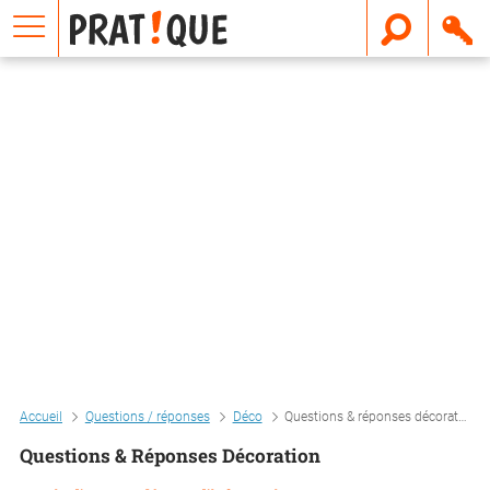
E
m
a
i
l
Accueil
Questions / réponses
Déco
Questions & réponses décoration
Questions & Réponses Décoration