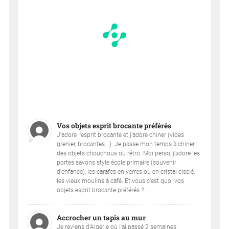
Vos objets esprit brocante préférés
J'adore l'esprit brocante et j'adore chiner (vides
grenier, brocantes...). Je passe mon temps à chiner
des objets chouchous ou rétro. Moi perso, j'adore les
portes savons style école primaire (souvenir
d'enfance), les carafes en verres ou en cristal ciselé,
les vieux moulins à café. Et vous c'est quoi vos
objets esprit brocante préférés ?...
Accrocher un tapis au mur
Je reviens d'Algérie où j'ai passé 2 semaines