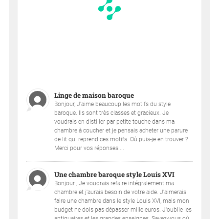
Linge de maison baroque
Bonjour, J'aime beaucoup les motifs du style
baroque. Ils sont très classes et gracieux. Je
voudrais en distiller par petite touche dans ma
chambre à coucher et je pensais acheter une parure
de lit qui reprend ces motifs. Où puis-je en trouver ?
Merci pour vos réponses....
Une chambre baroque style Louis XVI
Bonjour , Je voudrais refaire intégralement ma
chambre et j'aurais besoin de votre aide. J'aimerais
faire une chambre dans le style Louis XVI, mais mon
budget ne dois pas dépasser mille euros. J'oublie les
antiquaires et les grandes enseignes. Savez-vous où