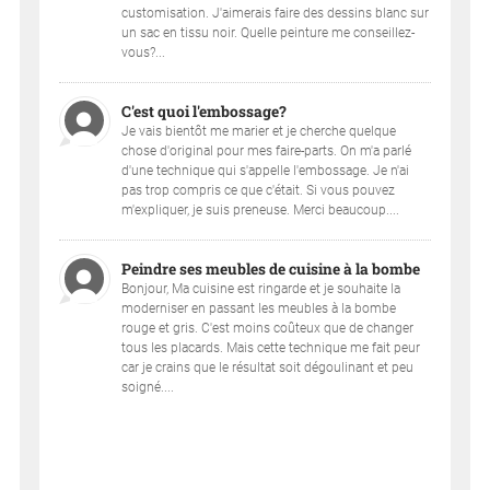
customisation. J'aimerais faire des dessins blanc sur
un sac en tissu noir. Quelle peinture me conseillez-
vous?...
C'est quoi l'embossage?
Je vais bientôt me marier et je cherche quelque
chose d'original pour mes faire-parts. On m'a parlé
d'une technique qui s'appelle l'embossage. Je n'ai
pas trop compris ce que c'était. Si vous pouvez
m'expliquer, je suis preneuse. Merci beaucoup....
Peindre ses meubles de cuisine à la bombe
Bonjour, Ma cuisine est ringarde et je souhaite la
moderniser en passant les meubles à la bombe
rouge et gris. C'est moins coûteux que de changer
tous les placards. Mais cette technique me fait peur
car je crains que le résultat soit dégoulinant et peu
soigné....