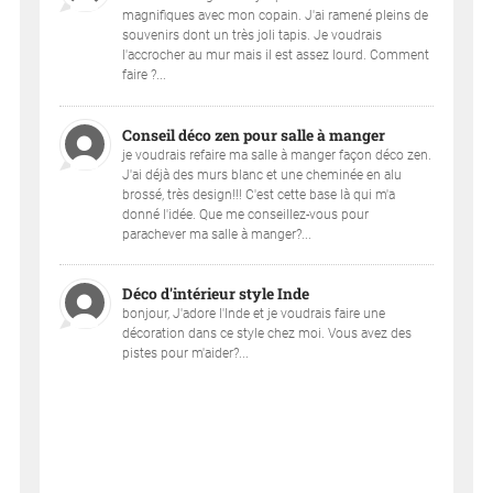
magnifiques avec mon copain. J'ai ramené pleins de
souvenirs dont un très joli tapis. Je voudrais
l'accrocher au mur mais il est assez lourd. Comment
faire ?...
Conseil déco zen pour salle à manger
je voudrais refaire ma salle à manger façon déco zen.
J'ai déjà des murs blanc et une cheminée en alu
brossé, très design!!! C'est cette base là qui m'a
donné l'idée. Que me conseillez-vous pour
parachever ma salle à manger?...
Déco d'intérieur style Inde
bonjour, J'adore l'Inde et je voudrais faire une
décoration dans ce style chez moi. Vous avez des
pistes pour m'aider?...