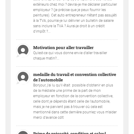
extérieurs chez moi ? devrai-je me déclarer particulier
employeur ? (je précise que je peux fournir les
peintures). Cet auto entrepreneur n'étant pas assujéti
à la TVA, pourrai-je lui délivrer un bulletin de salaire
sans inclure la TVA ? Aurai-je droit à un crédit
d'impôt ?...
Motivation pour aller travailler
Qu'est-ce qui vous donne envie d'aller travailler
chaque matin?...
medaille du travail et convention collective
de l'automobile
Bonjour, j'ai lu qu'il était possible d'obtenir en plus
de la médialle une prime de la part de mon
employeur en fonction de la convention collective,
celle dont je dépends étant celle de l'automobile,
mais je ne parvient pas à trouver où cela est
mentionné dans cette dernière pourriez vous m'aider
merci d'avance cdlt
Prime de précarité, condition et calcul