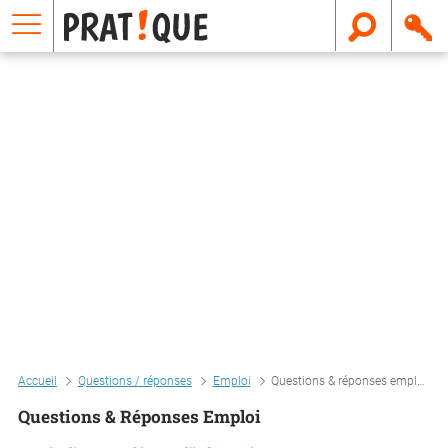
E
m
a
i
l
Accueil
Questions / réponses
Emploi
Questions & réponses emploi
Questions & Réponses Emploi