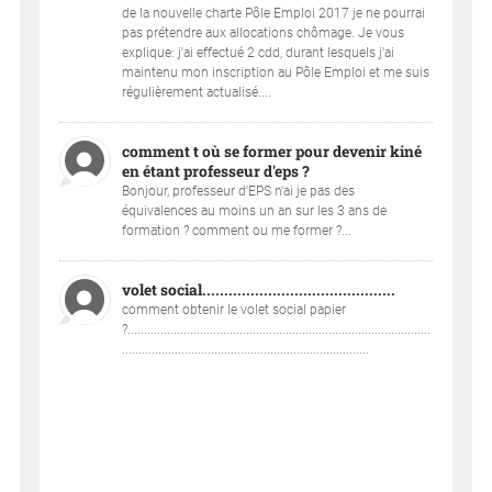
de la nouvelle charte Pôle Emploi 2017 je ne pourrai
pas prétendre aux allocations chômage. Je vous
explique: j'ai effectué 2 cdd, durant lesquels j'ai
maintenu mon inscription au Pôle Emploi et me suis
régulièrement actualisé....
comment t où se former pour devenir kiné
en étant professeur d'eps ?
Bonjour, professeur d'EPS n'ai je pas des
équivalences au moins un an sur les 3 ans de
formation ? comment ou me former ?...
volet social............................................
comment obtenir le volet social papier
?............................................................................................
...........................................................................