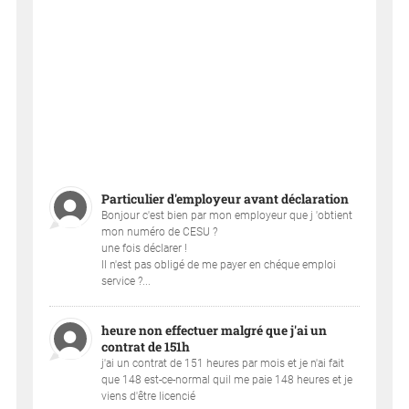
Particulier d'employeur avant déclaration
Bonjour c'est bien par mon employeur que j 'obtient
mon numéro de CESU ?
une fois déclarer !
Il n'est pas obligé de me payer en chéque emploi
service ?...
heure non effectuer malgré que j'ai un
contrat de 151h
j'ai un contrat de 151 heures par mois et je n'ai fait
que 148 est-ce-normal quil me paie 148 heures et je
viens d'être licencié