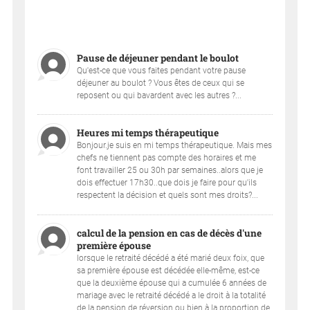
Pause de déjeuner pendant le boulot
Qu'est-ce que vous faites pendant votre pause
déjeuner au boulot ? Vous êtes de ceux qui se
reposent ou qui bavardent avec les autres ?...
Heures mi temps thérapeutique
Bonjour.je suis en mi temps thérapeutique. Mais mes
chefs ne tiennent pas compte des horaires et me
font travailler 25 ou 30h par semaines..alors que je
dois effectuer 17h30..que dois je faire pour qu'ils
respectent la décision et quels sont mes droits?...
calcul de la pension en cas de décès d'une
première épouse
lorsque le retraité décédé a été marié deux foix, que
sa première épouse est décédée elle-même, est-ce
que la deuxième épouse qui a cumulée 6 années de
mariage avec le retraité décédé a le droit à la totalité
de la pension de réversion ou bien à la proportion de