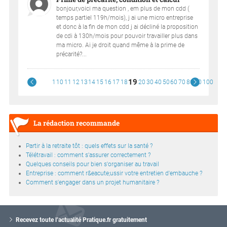
bonjour,voici ma question , em plus de mon cdd (
temps partiel 119h/mois), j ai une micro entreprise
et donc à la fin de mon cdd j ai décliné la proposition
de cdi à 130h/mois pour pouvoir travailler plus dans
ma micro. Ai je droit quand même à la prime de
précarité?...
19
1
10
11
12
13
14
15
16
17
18
20
30
40
50
60
70
80
90
100
La rédaction recommande
Partir à la retraite tôt : quels effets sur la santé ?
Télétravail : comment s'assurer correctement ?
Quelques conseils pour bien s'organiser au travail
Entreprise : comment r&eacute;ussir votre entretien d'embauche ?
Comment s'engager dans un projet humanitaire ?
V
o
Recevez toute l’actualité Pratique.fr gratuitement