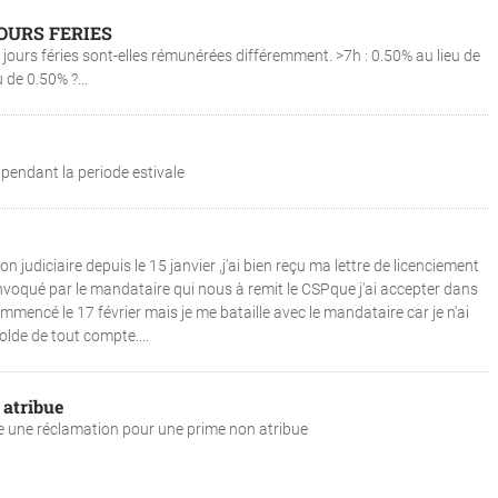
OURS FERIES
jours féries sont-elles rémunérées différemment. >7h : 0.50% au lieu de
 de 0.50% ?...
 pendant la periode estivale
 judiciaire depuis le 15 janvier ,j'ai bien reçu ma lettre de licenciement
voqué par le mandataire qui nous à remit le CSPque j'ai accepter dans
ommencé le 17 février mais je me bataille avec le mandataire car je n'ai
lde de tout compte....
 atribue
re une réclamation pour une prime non atribue