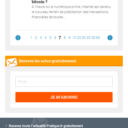
bitcoin ?
À l’heure où le numérique prime, Internet est devenu
le nouveau terrain de prédilection des transactions
financières de toutes ...
7
1
2
3
4
5
6
8
9
10
20
30
40
50
60
Recevez les actus gratuitement
JE M'ABONNE
V
o
Recevez toute l’actualité Pratique.fr gratuitement