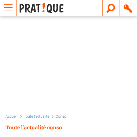
E
m
a
i
l
Accueil
Toute l'actualité
Conso
Toute l'actualité conso