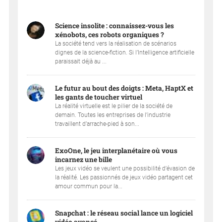
Science insolite : connaissez-vous les
xénobots, ces robots organiques ?
La société tend vers la réalisation de scénarios
dignes de la science-fiction. Si l’Intelligence artificielle
paraissait déjà au ...
Le futur au bout des doigts : Meta, HaptX et
les gants de toucher virtuel
La réalité virtuelle est le pilier de la société de
demain. Toutes les entreprises de l’industrie
travaillent d’arrache-pied à son...
ExoOne, le jeu interplanétaire où vous
incarnez une bille
Les jeux vidéo se veulent une possibilité d’évasion de
la réalité. Les passionnés de jeux vidéo partagent cet
amour commun pour la...
Snapchat : le réseau social lance un logiciel