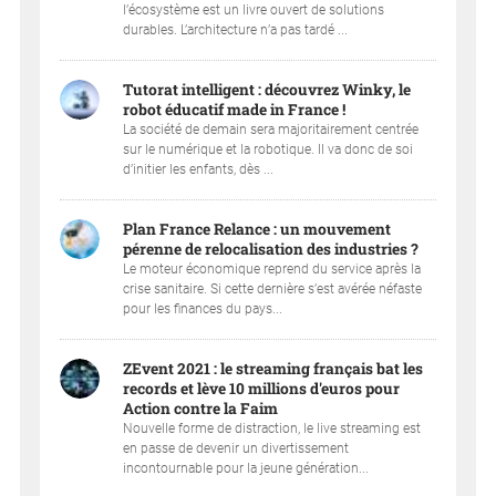
l’écosystème est un livre ouvert de solutions
durables. L’architecture n’a pas tardé ...
Tutorat intelligent : découvrez Winky, le
robot éducatif made in France !
La société de demain sera majoritairement centrée
sur le numérique et la robotique. Il va donc de soi
d’initier les enfants, dès ...
Plan France Relance : un mouvement
pérenne de relocalisation des industries ?
Le moteur économique reprend du service après la
crise sanitaire. Si cette dernière s’est avérée néfaste
pour les finances du pays...
ZEvent 2021 : le streaming français bat les
records et lève 10 millions d'euros pour
Action contre la Faim
Nouvelle forme de distraction, le live streaming est
en passe de devenir un divertissement
incontournable pour la jeune génération...