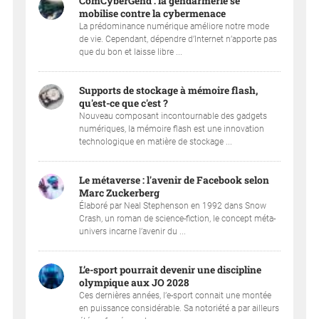
ComCyberGend : la gendarmerie se
mobilise contre la cybermenace
La prédominance numérique améliore notre mode
de vie. Cependant, dépendre d’Internet n’apporte pas
que du bon et laisse libre ...
Supports de stockage à mémoire flash,
qu'est-ce que c'est ?
Nouveau composant incontournable des gadgets
numériques, la mémoire flash est une innovation
technologique en matière de stockage ...
Le métaverse : l'avenir de Facebook selon
Marc Zuckerberg
Élaboré par Neal Stephenson en 1992 dans Snow
Crash, un roman de science-fiction, le concept méta-
univers incarne l’avenir du ...
L’e-sport pourrait devenir une discipline
olympique aux JO 2028
Ces dernières années, l’e-sport connait une montée
en puissance considérable. Sa notoriété a par ailleurs