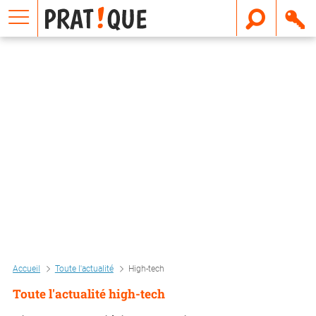
E
m
a
i
l
Accueil
Toute l'actualité
High-tech
Toute l'actualité high-tech