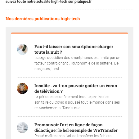
suivez toute notre actualité high-tech sur pratique.fr
Nos dernières publications high-tech
Faut-il laisser son smartphone charger
toute la nuit ?
L’usage quotidien des smartphones est limité par un
facteur contraignant : l’autonomie de la batterie. De
nos jours, il est ...
Insolite : va-t-on pouvoir goûter un écran
de télévision ?
La période de confinement induite par la crise
sanitaire du Covid a poussé tout le monde dans ses
retranchements. Tandis que ...
Promouvoir l'art en ligne de façon
didactique : le bel exemple de WeTransfer
Passé maître dans l’art de transférer les fichiers