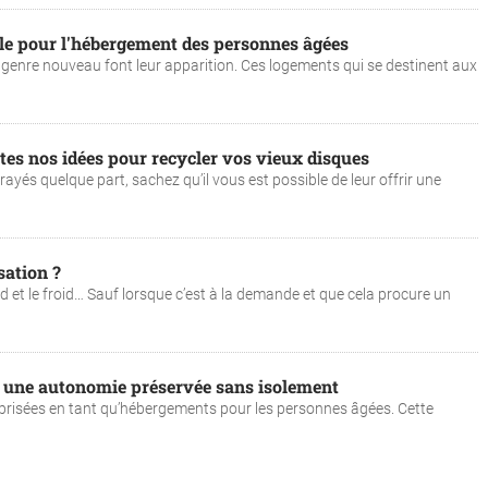
ale pour l'hébergement des personnes âgées
genre nouveau font leur apparition. Ces logements qui se destinent aux
utes nos idées pour recycler vos vieux disques
u rayés quelque part, sachez qu’il vous est possible de leur offrir une
sation ?
d et le froid… Sauf lorsque c’est à la demande et que cela procure un
s, une autonomie préservée sans isolement
 prisées en tant qu’hébergements pour les personnes âgées. Cette