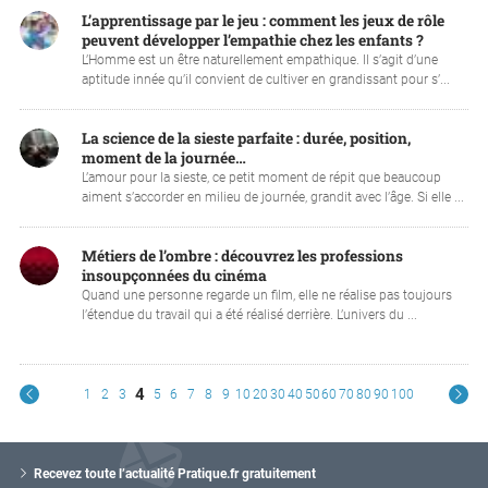
L’apprentissage par le jeu : comment les jeux de rôle
peuvent développer l’empathie chez les enfants ?
L’Homme est un être naturellement empathique. Il s’agit d’une
aptitude innée qu’il convient de cultiver en grandissant pour s’...
La science de la sieste parfaite : durée, position,
moment de la journée…
L’amour pour la sieste, ce petit moment de répit que beaucoup
aiment s’accorder en milieu de journée, grandit avec l’âge. Si elle ...
Métiers de l’ombre : découvrez les professions
insoupçonnées du cinéma
Quand une personne regarde un film, elle ne réalise pas toujours
l’étendue du travail qui a été réalisé derrière. L’univers du ...
4
1
2
3
5
6
7
8
9
10
20
30
40
50
60
70
80
90
100
V
o
Recevez toute l’actualité Pratique.fr gratuitement