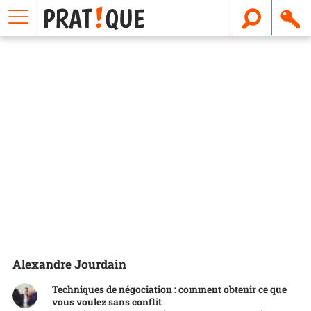
E
m
a
i
l
Alexandre Jourdain
Techniques de négociation : comment obtenir ce que
vous voulez sans conflit