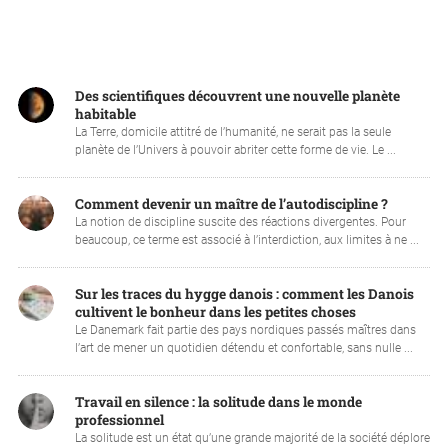
Des scientifiques découvrent une nouvelle planète
habitable
La Terre, domicile attitré de l’humanité, ne serait pas la seule
planète de l’Univers à pouvoir abriter cette forme de vie. Le ...
Comment devenir un maître de l’autodiscipline ?
La notion de discipline suscite des réactions divergentes. Pour
beaucoup, ce terme est associé à l’interdiction, aux limites à ne ...
Sur les traces du hygge danois : comment les Danois
cultivent le bonheur dans les petites choses
Le Danemark fait partie des pays nordiques passés maîtres dans
l’art de mener un quotidien détendu et confortable, sans nulle ...
Travail en silence : la solitude dans le monde
professionnel
La solitude est un état qu’une grande majorité de la société déplore