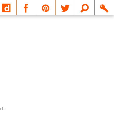
Email
’...