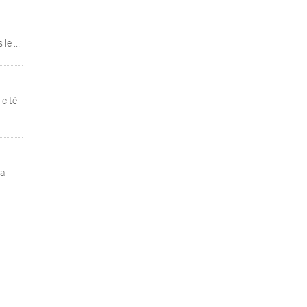
e ...
cité
la