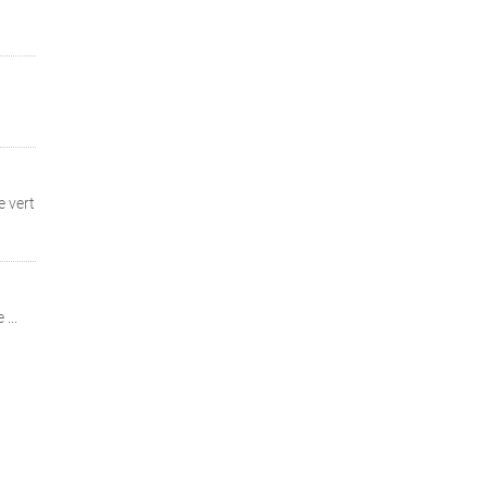
e vert
...