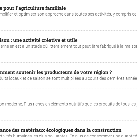
e pour l’agriculture familiale
plifier et optimiser son approche dans toutes ses activités, y compris cel
on : une activité créative et utile
erne en est à un stade où littéralement tout peut être fabriqué à la maiso
ment soutenir les producteurs de votre région ?
s locaux et de saison se sont multipliées au cours des dernières années.
on moderne. Plus riches en éléments nutritifs que les produits de tous les 
rtance des matériaux écologiques dans la construction
 activités humaines les plus polluantes. En plus de consommer une quantité