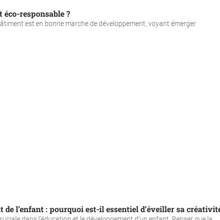
at éco-responsable ?
 bâtiment est en bonne marche de développement, voyant émerger
e l’enfant : pourquoi est-il essentiel d’éveiller sa créativit
cruciale dans l’éducation et le développement d’un enfant. Penser que la