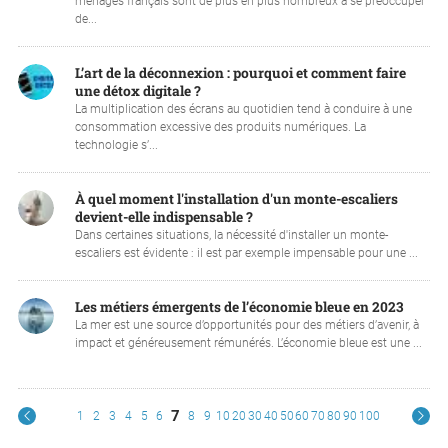
ménages français sont de plus en plus nombreux à se préoccuper
de...
L’art de la déconnexion : pourquoi et comment faire
une détox digitale ?
La multiplication des écrans au quotidien tend à conduire à une
consommation excessive des produits numériques. La
technologie s’...
À quel moment l'installation d'un monte-escaliers
devient-elle indispensable ?
Dans certaines situations, la nécessité d'installer un monte-
escaliers est évidente : il est par exemple impensable pour une ...
Les métiers émergents de l’économie bleue en 2023
La mer est une source d’opportunités pour des métiers d’avenir, à
impact et généreusement rémunérés. L’économie bleue est une ...
7
1
2
3
4
5
6
8
9
10
20
30
40
50
60
70
80
90
100