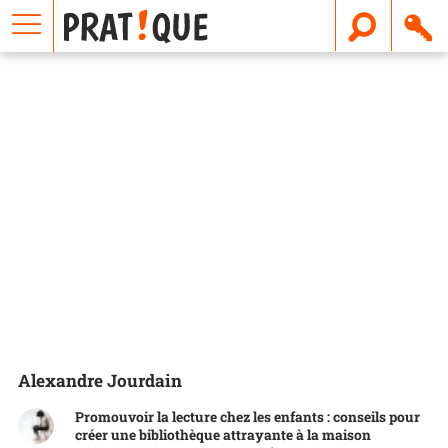
E
m
a
i
l
Alexandre Jourdain
Promouvoir la lecture chez les enfants : conseils pour
créer une bibliothèque attrayante à la maison