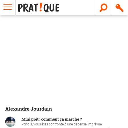
E
m
a
i
l
Alexandre Jourdain
Mini prêt : comment ça marche ?
Parfois, vous êtes confronté à une dépense imprévue.