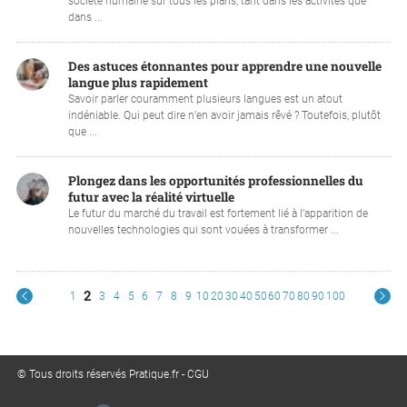
société humaine sur tous les plans, tant dans les activités que
dans ...
Des astuces étonnantes pour apprendre une nouvelle
langue plus rapidement
Savoir parler couramment plusieurs langues est un atout
indéniable. Qui peut dire n’en avoir jamais rêvé ? Toutefois, plutôt
que ...
Plongez dans les opportunités professionnelles du
futur avec la réalité virtuelle
Le futur du marché du travail est fortement lié à l’apparition de
nouvelles technologies qui sont vouées à transformer ...
2
1
3
4
5
6
7
8
9
10
20
30
40
50
60
70
80
90
100
© Tous droits réservés Pratique.fr -
CGU