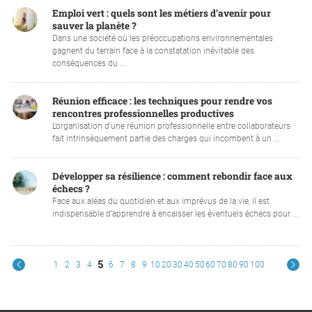
Emploi vert : quels sont les métiers d’avenir pour
sauver la planète ?
Dans une société où les préoccupations environnementales
gagnent du terrain face à la constatation inévitable des
conséquences du ...
Réunion efficace : les techniques pour rendre vos
rencontres professionnelles productives
L’organisation d’une réunion professionnelle entre collaborateurs
fait intrinsèquement partie des charges qui incombent à un ...
Développer sa résilience : comment rebondir face aux
échecs ?
Face aux aléas du quotidien et aux imprévus de la vie, il est
indispensable d’apprendre à encaisser les éventuels échecs pour ...
5
1
2
3
4
6
7
8
9
10
20
30
40
50
60
70
80
90
100