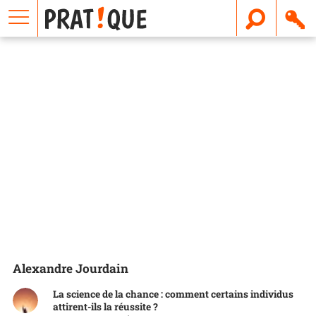
E
m
a
i
l
Alexandre Jourdain
La science de la chance : comment certains individus
attirent-ils la réussite ?