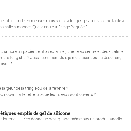
ne table ronde en merisier mais sans rallonges. je voudrais une table à
 salle à manger. Quelle couleur ?beige ?laquée ?...
a chambre un papier peint avec la mer, une ile au centre et deux palmier
chambre feng shui ? aussi, comment dois je me placer pour la déco feng
ison ?...
a largeur de la tringle ou de la fenêtre ?
oir ouvrir la fenêtre lorsque les rideaux sont ouverts ?...
tiques emplis de gel de silicone
 internet .... Rien donné Ce n'est quand même pas un produit anodin....