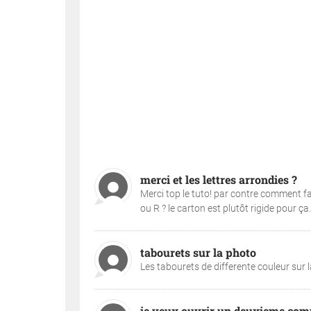
merci et les lettres arrondies ?
Merci top le tuto! par contre comment fa
ou R ? le carton est plutôt rigide pour ça..
tabourets sur la photo
Les tabourets de differente couleur sur l
je veux ouvrir un deuxieme com