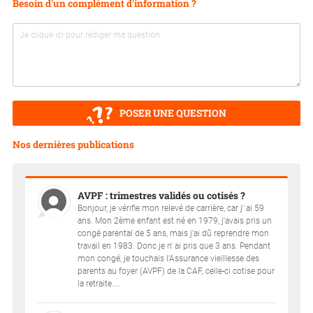
Besoin d'un complément d'information ?
POSER UNE QUESTION
Nos dernières publications
AVPF : trimestres validés ou cotisés ?
Bonjour, je vérifie mon relevé de carrière, car j' ai 59
ans. Mon 2ème enfant est né en 1979, j'avais pris un
congé parental de 5 ans, mais j'ai dû reprendre mon
travail en 1983. Donc je n' ai pris que 3 ans. Pendant
mon congé, je touchais l'Assurance vieillesse des
parents au foyer (AVPF) de la CAF, celle-ci cotise pour
la retraite....