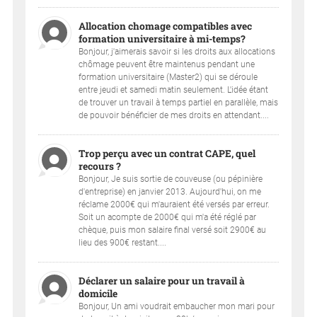
Allocation chomage compatibles avec
formation universitaire à mi-temps?
Bonjour, j'aimerais savoir si les droits aux allocations
chômage peuvent être maintenus pendant une
formation universitaire (Master2) qui se déroule
entre jeudi et samedi matin seulement. L'idée étant
de trouver un travail à temps partiel en parallèle, mais
de pouvoir bénéficier de mes droits en attendant....
Trop perçu avec un contrat CAPE, quel
recours ?
Bonjour, Je suis sortie de couveuse (ou pépinière
d'entreprise) en janvier 2013. Aujourd'hui, on me
réclame 2000€ qui m'auraient été versés par erreur.
Soit un acompte de 2000€ qui m'a été réglé par
chèque, puis mon salaire final versé soit 2900€ au
lieu des 900€ restant....
Déclarer un salaire pour un travail à
domicile
Bonjour, Un ami voudrait embaucher mon mari pour