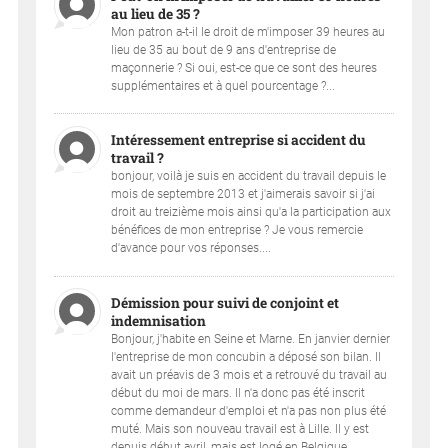
au lieu de 35 ?
Mon patron a-t-il le droit de m'imposer 39 heures au
lieu de 35 au bout de 9 ans d'entreprise de
maçonnerie ? Si oui, est-ce que ce sont des heures
supplémentaires et à quel pourcentage ?...
Intéressement entreprise si accident du
travail ?
bonjour, voilà je suis en accident du travail depuis le
mois de septembre 2013 et j'aimerais savoir si j'ai
droit au treizième mois ainsi qu'a la participation aux
bénéfices de mon entreprise ? Je vous remercie
d'avance pour vos réponses....
Démission pour suivi de conjoint et
indemnisation
Bonjour, j'habite en Seine et Marne. En janvier dernier
l'entreprise de mon concubin a déposé son bilan. Il
avait un préavis de 3 mois et a retrouvé du travail au
début du moi de mars. Il n'a donc pas été inscrit
comme demandeur d'emploi et n'a pas non plus été
muté. Mais son nouveau travail est à Lille. Il y est
depuis début avril, mais est logé en Belgique....