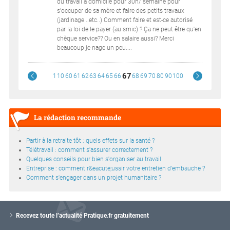
du travail à domicile pour 30h/ semaine pour
s'occuper de sa mère et faire des petits travaux
(jardinage ..etc..) Comment faire et est-ce autorisé
par la loi de le payer (au smic) ? Ça ne peut être qu'en
chèque service?? Ou en salaire aussi? Merci
beaucoup je nage un peu....
67
1
10
60
61
62
63
64
65
66
68
69
70
80
90
100
La rédaction recommande
Partir à la retraite tôt : quels effets sur la santé ?
Télétravail : comment s'assurer correctement ?
Quelques conseils pour bien s'organiser au travail
Entreprise : comment r&eacute;ussir votre entretien d'embauche ?
Comment s'engager dans un projet humanitaire ?
V
o
Recevez toute l’actualité Pratique.fr gratuitement
t