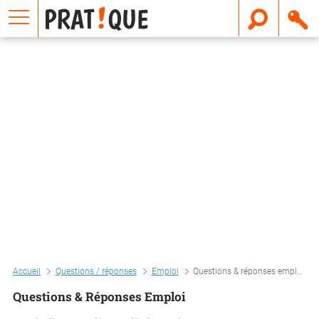
E
m
a
i
l
Accueil
Questions / réponses
Emploi
Questions & réponses emploi
Questions & Réponses Emploi