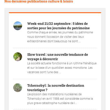
Nos dernières publications culture & loisirs
Week-end 21/22 septembre : 5 idées de
sorties pour les journées du patrimoine
Comme chaque année, les journées du patrimoine
nous donnent l’occasion de visiter des lieux
extraordinaires dont beaucoup ne sont ...
Slow travel : une nouvelle tendance de
voyage à découvrir
La société actuelle fonctionne à un rythme frénétique
et sur la base d’un quotidien assez monotone. Les
vacances sont l’une des ...
Tchernobyl : la nouvelle destination
touristique ?
L’explosion des installations nucléaires de
Tchernobyl en avril 1986 est considérée comme la
plus grave catastrophe nucléaire de l...