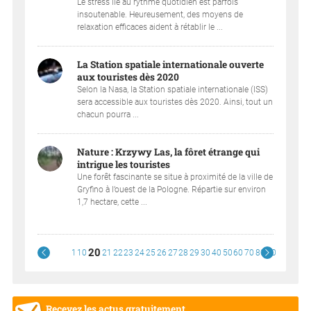
Le stress lié au rythme quotidien est parfois
insoutenable. Heureusement, des moyens de
relaxation efficaces aident à rétablir le ...
La Station spatiale internationale ouverte
aux touristes dès 2020
Selon la Nasa, la Station spatiale internationale (ISS)
sera accessible aux touristes dès 2020. Ainsi, tout un
chacun pourra ...
Nature : Krzywy Las, la fôret étrange qui
intrigue les touristes
Une forêt fascinante se situe à proximité de la ville de
Gryfino à l’ouest de la Pologne. Répartie sur environ
1,7 hectare, cette ...
20
1
10
21
22
23
24
25
26
27
28
29
30
40
50
60
70
80
90
Recevez les actus gratuitement