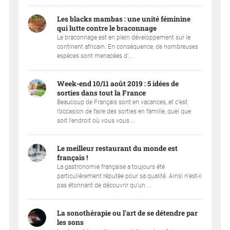
Les blacks mambas : une unité féminine
qui lutte contre le braconnage
Le braconnage est en plein développement sur le
continent africain. En conséquence, de nombreuses
espèces sont menacées d’...
Week-end 10/11 août 2019 : 5 idées de
sorties dans tout la France
Beaucoup de Français sont en vacances, et c’est
l’occasion de faire des sorties en famille, quel que
soit l’endroit où vous vous ...
Le meilleur restaurant du monde est
français !
La gastronomie française a toujours été
particulièrement réputée pour sa qualité. Ainsi n’est-il
pas étonnant de découvrir qu’un ...
La sonothérapie ou l’art de se détendre par
les sons