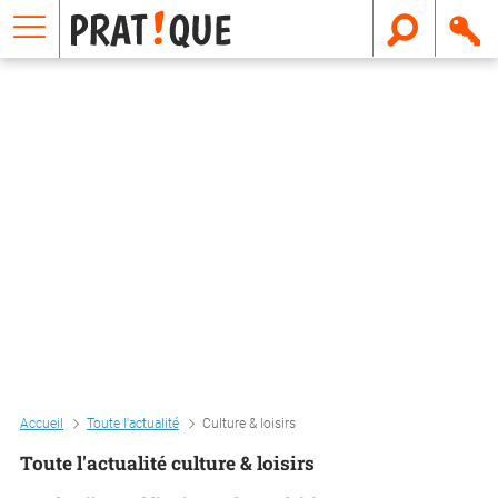
E
m
a
i
l
Accueil
Toute l'actualité
Culture & loisirs
Toute l'actualité culture & loisirs