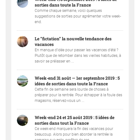
sorties dans toute la France
Comme chaque semaine, voici quelques
suggestions de sorties pour agrémenter votre week-
end.
Le “fictation” la nouvelle tendance des
vacances
En manque d’idée pour passer les vacances d’été ?
Plutôt que de retomber dans les vieilles habitudes, à
savoir se prélasser en ...
Week-end 31 août — 1er septembre 2019 : 5
idées de sorties dans toute la France
Cette fin de semaine sera lourde de choses à
préparer pour la rentrée. Pour échapper à la foule des
magasins, réservez-vous un ...
Week-end 24 et 25 août 2019 : 5 idées de
sorties dans tout la France
Ce week-end marquera la fin des vacances pour
beaucoup. Alors pour bien aborder la rentrée la