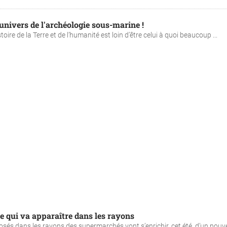
'univers de l'archéologie sous-marine !
oire de la Terre et de l’humanité est loin d’être celui à quoi beaucoup ...
ue qui va apparaître dans les rayons
sés dans les rayons des supermarchés vont s’enrichir, cet été, d’un nou