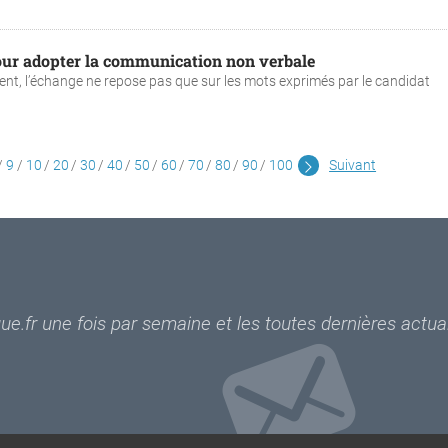
pour adopter la communication non verbale
ent, l’échange ne repose pas que sur les mots exprimés par le candidat
9
10
20
30
40
50
60
70
80
90
100
Suivant
e.fr une fois par semaine et les toutes dernières actual