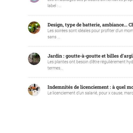
label : ...
Design, type de batterie, ambiance... Ch
Les soirées sont idéales pour profiter d’un mom
sans ...
Jardin : goutte-à-goutte et billes d’arg
Les plantes ont besoin d’être régulièrement hy
termes...
Indemnités de licenciement : à quel m
Le licenciement d’un salarié, pour x cause, marque