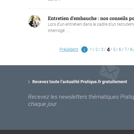
Entretien d'embauche : nos conseils 
Lors d’un entretien dans le cadre d’un recrutem
interrogé. ...
4
Précédent
1
2
3
5
6
7
8
Recevez toute l’actualité Pratique.fr gratuitement
Recevez les newsletters thématiques Pratiqu
chaque jour.