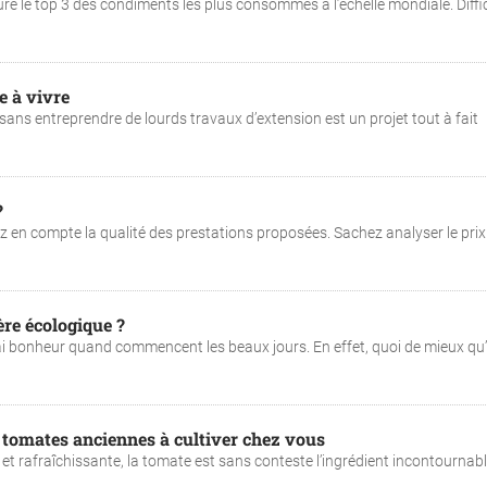
ture le top 3 des condiments les plus consommés à l’échelle mondiale. Diffic
e à vivre
ans entreprendre de lourds travaux d’extension est un projet tout à fait
?
 en compte la qualité des prestations proposées. Sachez analyser le prix
re écologique ?
vrai bonheur quand commencent les beaux jours. En effet, quoi de mieux qu
de tomates anciennes à cultiver chez vous
 et rafraîchissante, la tomate est sans conteste l’ingrédient incontournab