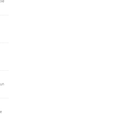
ile
’un
le