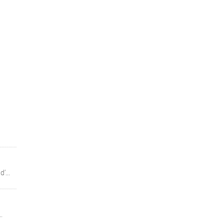
’...
.