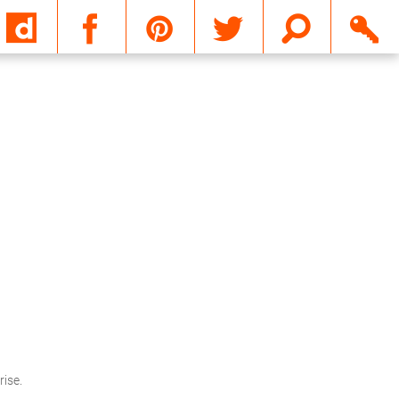
Email
rise.