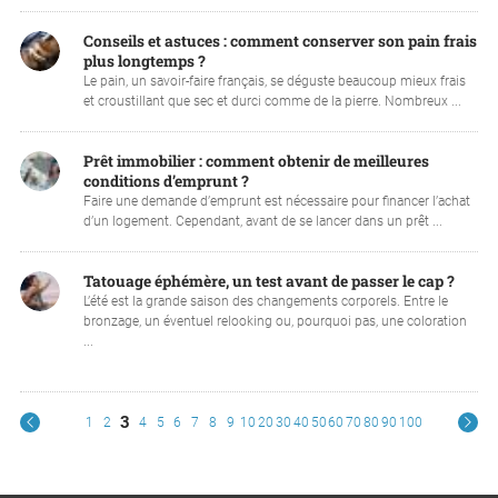
Conseils et astuces : comment conserver son pain frais
plus longtemps ?
Le pain, un savoir-faire français, se déguste beaucoup mieux frais
et croustillant que sec et durci comme de la pierre. Nombreux ...
Prêt immobilier : comment obtenir de meilleures
conditions d’emprunt ?
Faire une demande d’emprunt est nécessaire pour financer l’achat
d’un logement. Cependant, avant de se lancer dans un prêt ...
Tatouage éphémère, un test avant de passer le cap ?
L’été est la grande saison des changements corporels. Entre le
bronzage, un éventuel relooking ou, pourquoi pas, une coloration
...
3
1
2
4
5
6
7
8
9
10
20
30
40
50
60
70
80
90
100