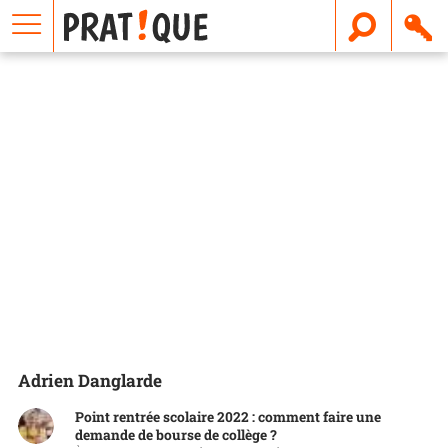
E
m
a
i
l
Adrien Danglarde
Point rentrée scolaire 2022 : comment faire une
demande de bourse de collège ?